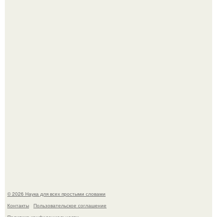
В сеть просочились свежие кадры со съёмок
киноадаптации "Рапунцель", и всё внимание
моментально оказалось приковано к Тиган крофт.
Мистические тайны кельнского собора.
© 2026 Наука для всех простыми словами
Контакты
Пользовательское соглашение