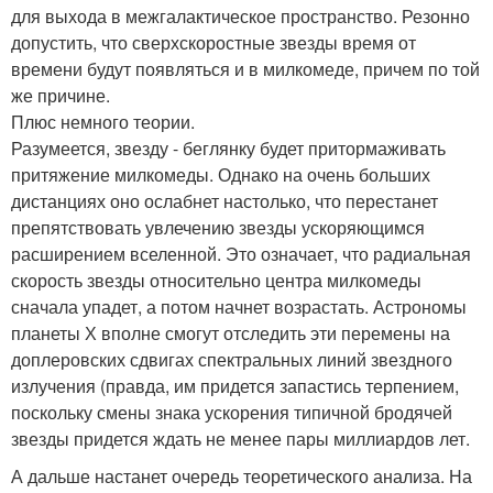
для выхода в межгалактическое пространство. Резонно
допустить, что сверхскоростные звезды время от
времени будут появляться и в милкомеде, причем по той
же причине.
Плюс немного теории.
Разумеется, звезду - беглянку будет притормаживать
притяжение милкомеды. Однако на очень больших
дистанциях оно ослабнет настолько, что перестанет
препятствовать увлечению звезды ускоряющимся
расширением вселенной. Это означает, что радиальная
скорость звезды относительно центра милкомеды
сначала упадет, а потом начнет возрастать. Астрономы
планеты Х вполне смогут отследить эти перемены на
доплеровских сдвигах спектральных линий звездного
излучения (правда, им придется запастись терпением,
поскольку смены знака ускорения типичной бродячей
звезды придется ждать не менее пары миллиардов лет.
А дальше настанет очередь теоретического анализа. На