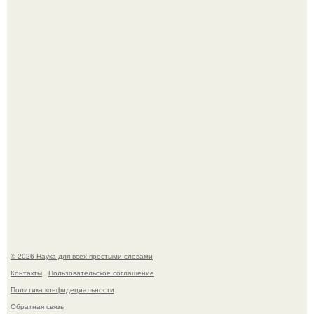
В Пскове археологи 800-летнее височное кольцо с
Балкан нашли.
Эти занятия старение мозга замедлили.
© 2026 Наука для всех простыми словами
Контакты
Пользовательское соглашение
Политика конфидециальности
Обратная связь