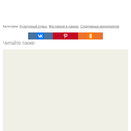
Категории:
Культурный отдых
,
Фестивали в парках
,
Спортивные мероприятия
Читайте также
Антидетект-браузер Undetectable: что это такое и как он
работает