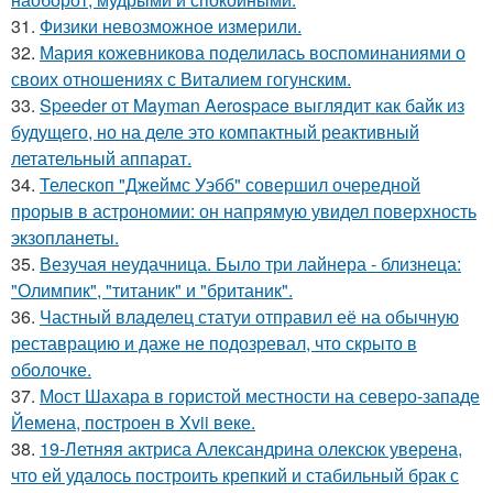
31.
Физики невозможное измерили.
32.
Мария кожевникова поделилась воспоминаниями о
своих отношениях с Виталием гогунским.
33.
Speeder от Mayman Aerospace выглядит как байк из
будущего, но на деле это компактный реактивный
летательный аппарат.
34.
Телескоп "Джеймс Уэбб" совершил очередной
прорыв в астрономии: он напрямую увидел поверхность
экзопланеты.
35.
Везучая неудачница. Было три лайнера - близнеца:
"Олимпик", "титаник" и "британик".
36.
Частный владелец статуи отправил её на обычную
реставрацию и даже не подозревал, что скрыто в
оболочке.
37.
Мост Шахара в гористой местности на северо-западе
Йемена, построен в Xvii веке.
38.
19-Летняя актриса Александрина олексюк уверена,
что ей удалось построить крепкий и стабильный брак с