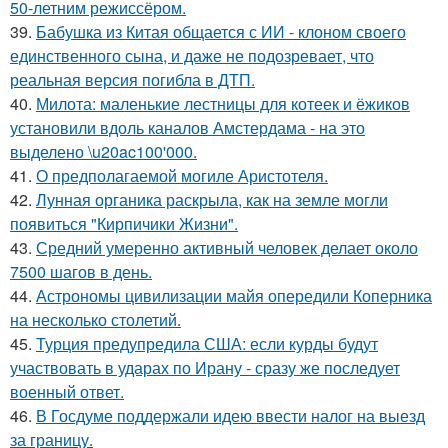
50-летним режиссёром.
39.
Бабушка из Китая общается с ИИ - клоном своего
единственного сына, и даже не подозревает, что
реальная версия погибла в ДТП.
40.
Милота: маленькие лестницы для котеек и ёжиков
установили вдоль каналов Амстердама - на это
выделено \u20ac100'000.
41.
О предполагаемой могиле Аристотеля.
42.
Лунная органика раскрыла, как на земле могли
появиться "Кирпичики Жизни".
43.
Средний умеренно активный человек делает около
7500 шагов в день.
44.
Астрономы цивилизации майя опередили Коперника
на несколько столетий.
45.
Турция предупредила США: если курды будут
участвовать в ударах по Ирану - сразу же последует
военный ответ.
46.
В Госдуме поддержали идею ввести налог на выезд
за границу.