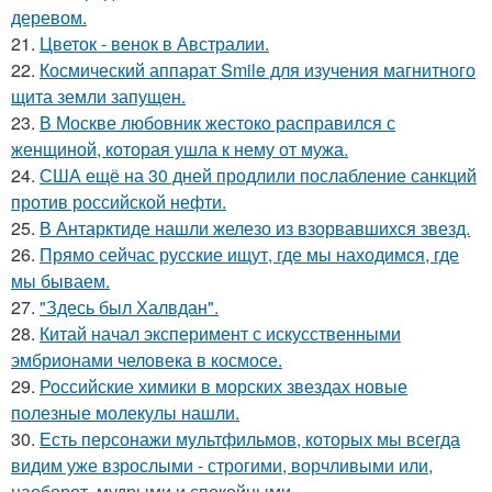
деревом.
21.
Цветок - венок в Австралии.
22.
Космический аппарат Smile для изучения магнитного
щита земли запущен.
23.
В Москве любовник жестокo расправился с
женщиной, которая ушла к нему от мужа.
24.
США ещё на 30 дней продлили послабление санкций
против российской нефти.
25.
В Антарктиде нашли железо из взорвавшихся звезд.
26.
Прямо сейчас русские ищут, где мы находимся, где
мы бываем.
27.
"Здесь был Халвдан".
28.
Китай начал эксперимент с искусственными
эмбрионами человека в космосе.
29.
Российские химики в морских звездах новые
полезные молекулы нашли.
30.
Есть персонажи мультфильмов, которых мы всегда
видим уже взрослыми - строгими, ворчливыми или,
наоборот, мудрыми и спокойными.