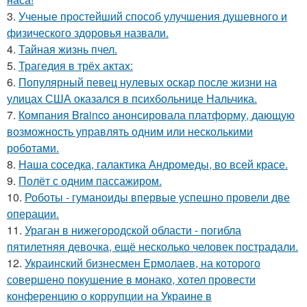
3.
Ученые простейший способ улучшения душевного и
физического здоровья назвали.
4.
Тайная жизнь пчел.
5.
Трагедия в трёх актах:
6.
Популярный певец нулевых оскар после жизни на
улицах США оказался в психбольнице Нальчика.
7.
Компания Brainco анонсировала платформу, дающую
возможность управлять одним или несколькими
роботами.
8.
Наша соседка, галактика Андромеды, во всей красе.
9.
Полёт с одним пассажиром.
10.
Роботы - гуманоиды впервые успешно провели две
операции.
11.
Ураган в нижегородской области - погибла
пятилетняя девочка, ещё несколько человек пострадали.
12.
Украинский бизнесмен Ермолаев, на которого
совершено покушение в монако, хотел провести
конференцию о коррупции на Украине в