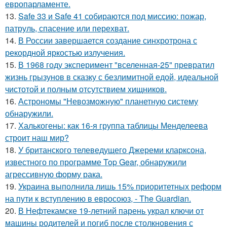
европарламенте.
13.
Safe 33 и Safe 41 собираются под миссию: пожар,
патруль, спасение или перехват.
14.
В России завершается создание синхротрона с
рекордной яркостью излучения.
15.
В 1968 году эксперимент "вселенная-25" превратил
жизнь грызунов в сказку с безлимитной едой, идеальной
чистотой и полным отсутствием хищников.
16.
Астрономы "Невозможную" планетную систему
обнаружили.
17.
Халькогены: как 16-я группа таблицы Менделеева
строит наш мир?
18.
У британского телеведущего Джереми кларксона,
известного по программе Top Gear, обнаружили
агрессивную форму рака.
19.
Украина выполнила лишь 15% приоритетных реформ
на пути к вступлению в евросоюз, - The Guardian.
20.
В Нефтекамске 19-летний парень украл ключи от
машины родителей и погиб после столкновения с