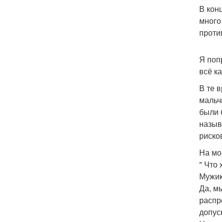
В кон
много
проти
Я поп
всё к
В те 
мальч
были 
назыв
риско
На мо
" Что
Мужик
Да, м
распр
допус