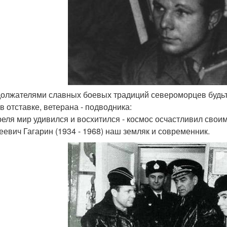
должателями славных боевых традиций североморцев будьт
в отставке, ветерана - подводника:
реля мир удивился и восхитился - космос осчастливил сво
еевич Гагарин (1934 - 1968) наш земляк и современник.