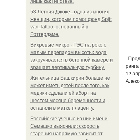
лишь как гипотеза.
53-Летняя Джоке - одна из многих
женщин, которым помог фонд Spijt
van Tattoo, основанный в
Роттердаме.
Вихревые микро - ГЭС на реке с
малым перепадом высоты: вода
. Про
закручивается в бетонной камере и
ранга 
вращает вертикальную турбину.
12 ап
Жительница Башкирии больше не
Алекс
может иметь детей после того, как
медики сделали ей аборт на
шестом месяце беременности и
оставили в матке плаценту.
Российские ученые из нии имени
Семашко выяснили: скорость
старения напрямую зависит от