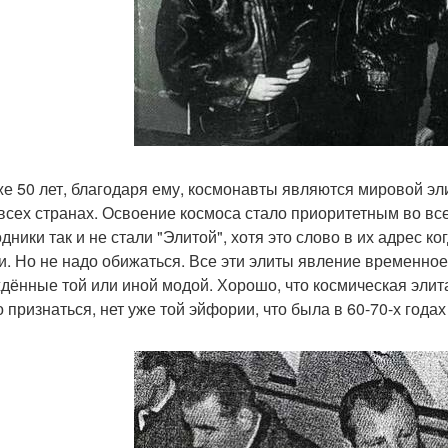
же 50 лет, благодаря ему, космонавты являются мировой эл
 всех странах. Освоение космоса стало приоритетным во вс
ники так и не стали "Элитой", хотя это слово в их адрес ко
и. Но не надо обижаться. Все эти элиты явление временное 
дённые той или иной модой. Хорошо, что космическая элита 
о признаться, нет уже той эйфории, что была в 60-70-х года