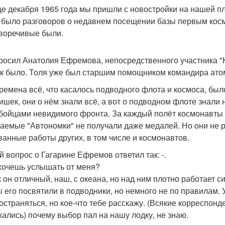
це декабря 1965 года мы пришли с новостройки на нашей пла
 было разговоров о недавнем посещении базы первым кос
воречивые были.
росил Анатолия Ефремова, непосредственного участника "
ак было. Толя уже был старшим помощником командира ато
времена всё, что касалось подводного флота и космоса, был
ишек, они о нём знали всё, а вот о подводном флоте знали 
бойцами невидимого фронта. За каждый полёт космонавты с
аемые "Автономки" не получали даже медалей. Но они не р
ванные работы других, в том числе и космонавтов.
й вопрос о Гагарине Ефремов ответил так: -.
 хочешь услышать от меня?
 он отличный, наш, с океана, но над ним плотно работает с
ы его посвятили в подводники, но немного не по правилам. 
остраняться, но кое-что тебе расскажу. (Всякие корреспонде
кались) почему выбор пал на нашу лодку, не знаю.