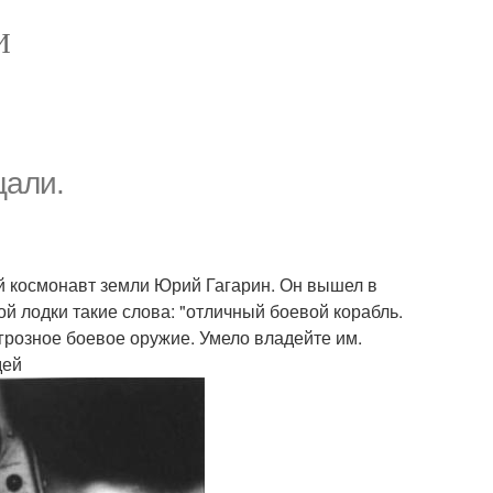
И
щали.
й космонавт земли Юрий Гагарин. Он вышел в
ой лодки такие слова: "отличный боевой корабль.
грозное боевое оружие. Умело владейте им.
дей