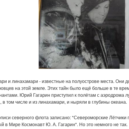
ари и линахамари - известные на полуострове места. Они до
ровцев на этой земле. Этих тайн было ещё больше в те вре
нантами. Юрий Гагарин приступил к полётам с аэродрома лу
, в том числе и из линахамари, и ныряли в глубины океана.
описи северного флота записано: "Североморские Лётчики п
й в Мире Космонавт Ю. А. Гагарин". Но это немного не так