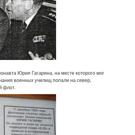
монавта Юрия Гагарина, на месте которого мог
ончания военных училищ попали на север,
й флот.