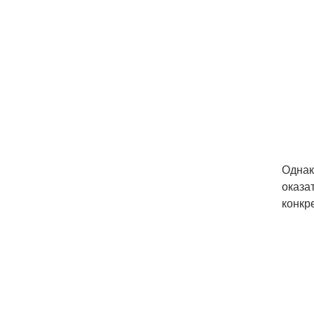
Однак
оказа
конкр