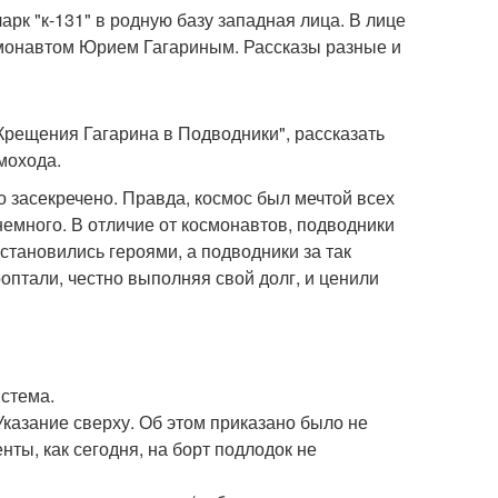
рк "к-131" в родную базу западная лица. В лице
монавтом Юрием Гагариным. Рассказы разные и
Крещения Гагарина в Подводники", рассказать
мохода.
о засекречено. Правда, космос был мечтой всех
немного. В отличие от космонавтов, подводники
тановились героями, а подводники за так
оптали, честно выполняя свой долг, и ценили
истема.
Указание сверху. Об этом приказано было не
нты, как сегодня, на борт подлодок не