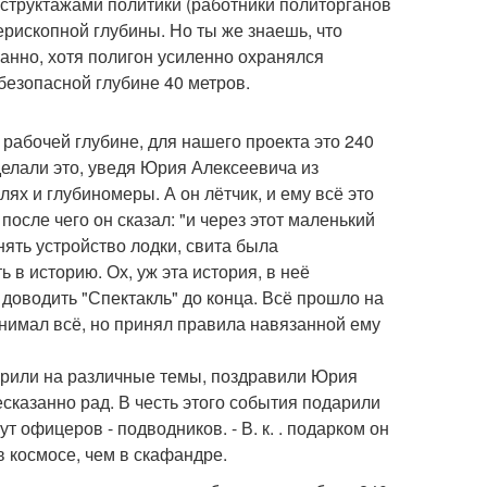
нструктажами политики (работники политорганов
перископной глубины. Но ты же знаешь, что
анно, хотя полигон усиленно охранялся
безопасной глубине 40 метров.
рабочей глубине, для нашего проекта это 240
елали это, уведя Юрия Алексеевича из
лях и глубиномеры. А он лётчик, и ему всё это
осле чего он сказал: "и через этот маленький
ять устройство лодки, свита была
 в историю. Ох, уж эта история, в неё
доводить "Спектакль" до конца. Всё прошло на
онимал всё, но принял правила навязанной ему
орили на различные темы, поздравили Юрия
сказанно рад. В честь этого события подарили
 офицеров - подводников. - В. к. . подарком он
в космосе, чем в скафандре.