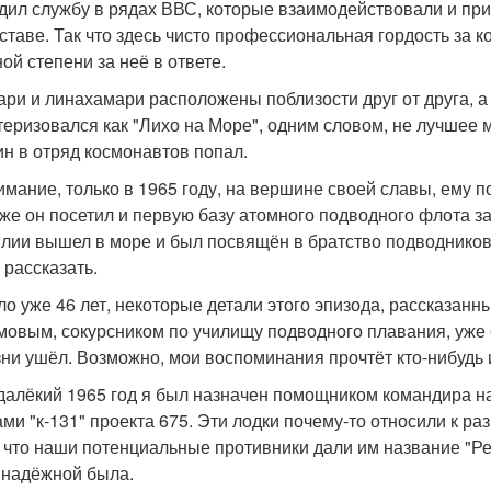
дил службу в рядах ВВС, которые взаимодействовали и при
оставе. Так что здесь чисто профессиональная гордость за к
ой степени за неё в ответе.
ари и линахамари расположены поблизости друг от друга, а
теризовался как "Лихо на Море", одним словом, не лучшее 
ин в отряд космонавтов попал.
нимание, только в 1965 году, на вершине своей славы, ему п
 же он посетил и первую базу атомного подводного флота з
лии вышел в море и был посвящён в братство подводников.
 рассказать.
о уже 46 лет, некоторые детали этого эпизода, рассказа
овым, сокурсником по училищу подводного плавания, уже 
зни ушёл. Возможно, мои воспоминания прочтёт кто-нибудь и
 далёкий 1965 год я был назначен помощником командира 
ами "к-131" проекта 675. Эти лодки почему-то относили к р
, что наши потенциальные противники дали им название "Р
 надёжной была.