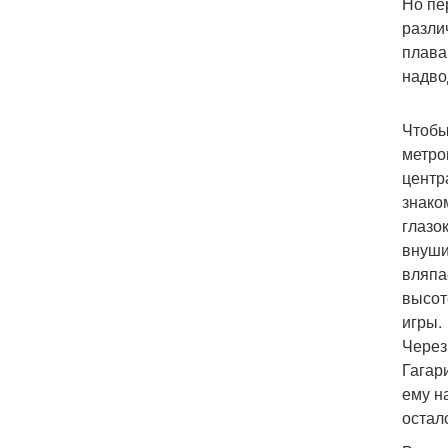
Но пе
разли
плава
надво
Чтобы
метро
центр
знако
глазо
внуши
вляпа
высот
игры.
Через
Гагар
ему н
остал