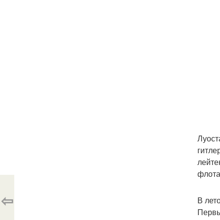
Луост
гитле
лейте
флота
⇦
В лет
Первы