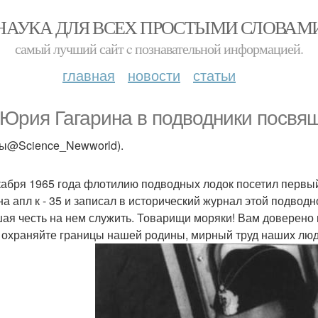
НАУКА ДЛЯ ВСЕХ ПРОСТЫМИ СЛОВАМ
самый лучший сайт c познавательной информацией.
главная
новости
статьи
 Юрия Гагарина в подводники посвя
ты@Science_Newworld).
кабря 1965 года флотилию подводных лодок посетил первы
на апл к - 35 и записал в исторический журнал этой подводн
ая честь на нем служить. Товарищи моряки! Вам доверено 
 охраняйте границы нашей родины, мирный труд наших лю