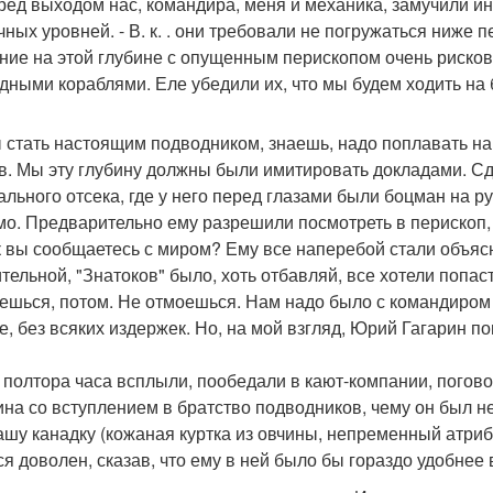
ред выходом нас, командира, меня и механика, замучили и
чных уровней. - В. к. . они требовали не погружаться ниже 
ние на этой глубине с опущенным перископом очень рисков
дными кораблями. Еле убедили их, что мы будем ходить на 
 стать настоящим подводником, знаешь, надо поплавать на 
в. Мы эту глубину должны были имитировать докладами. Сд
ального отсека, где у него перед глазами были боцман на ру
мо. Предварительно ему разрешили посмотреть в перископ, п
к вы сообщаетесь с миром? Ему все наперебой стали объясн
тельной, "Знатоков" было, хоть отбавляй, все хотели попасть
ешься, потом. Не отмоешься. Нам надо было с командиром 
е, без всяких издержек. Но, на мой взгляд, Юрий Гагарин п
 полтора часа всплыли, пообедали в кают-компании, погов
ина со вступлением в братство подводников, чему он был не
ашу канадку (кожаная куртка из овчины, непременный атрибут
ся доволен, сказав, что ему в ней было бы гораздо удобнее 