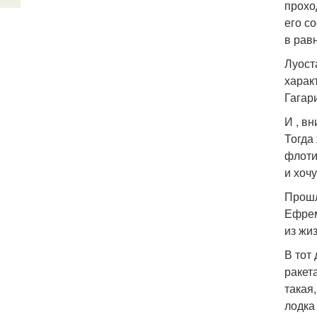
прохо
его с
в равн
Луост
харак
Гагар
И , в
Тогда
флоти
и хочу
Прошл
Ефрем
из жи
В тот
ракет
такая
лодка