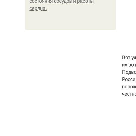
состояния сосудов и работы
сердца.
Вот у
их во
Подвод
Росси
порож
честн