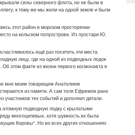
крывали силы северного флота, но не были в
оллегу, к тому же мы жили на одной земле и были
 весь этот район в морском просторечии
место на кольском полуострове. Из луостари Ю.
осчастливилось ещё раз посетить эти места.
ападную лицу, где на одной из подводных лодок
 Об этом факте из жизни первого космонавта я
нные мне моим товарищем Анатолием
стираются из памяти. А сам толя Ефремов рано
з участников тех событий и дополнит детали.
на атомную подводную лодку с крылатыми
азряду многоцелевых, хотя шумность их была
евущие Коровы". Но во всех других отношениях