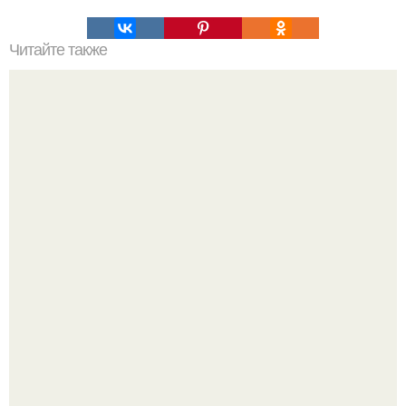
Читайте также
Что именно крадет у пользователя Windows 10?
Телескоп "Эйнштейн" заснял гибель звезды в 500 млн