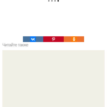
Читайте также
Китай хочет совершить первую в истории посадку на
обратной стороне луны.