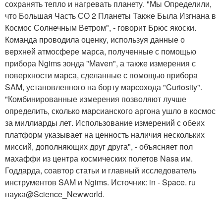
сохранять тепло и нагревать планету. "Мы Определили,
что Большая Часть СО 2 Планеты Также Была Изгнана в
Космос Солнечным Ветром", - говорит Брюс якоски.
Команда проводила оценку, используя данные о
верхней атмосфере марса, полученные с помощью
прибора Ngims зонда "Maven", а также измерения с
поверхности марса, сделанные с помощью прибора
SAM, установленного на борту марсохода "Curiosity".
"Комбинированные измерения позволяют лучше
определить, сколько марсианского аргона ушло в космос
за миллиарды лет. Использование измерений с обеих
платформ указывает на ценность наличия нескольких
миссий, дополняющих друг друга", - объясняет пол
махаффи из центра космических полетов Nasa им.
Годдарда, соавтор статьи и главный исследователь
инструментов SAM и Ngims. Источник: in - Space. ru
наука@Science_Newworld.