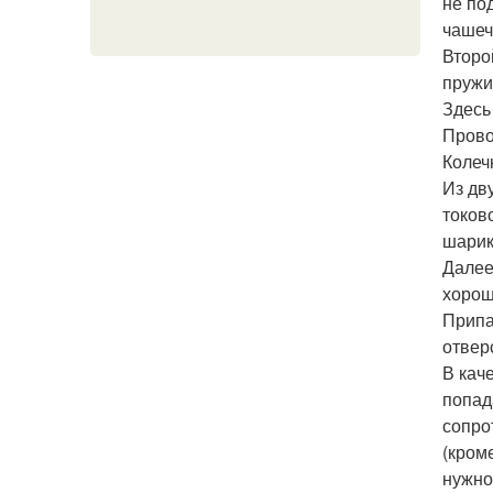
не по
чашеч
Второ
пружи
Здесь
Прово
Колеч
Из дв
токов
шарик
Далее
хорош
Припа
отвер
В кач
попад
сопро
(кром
нужно