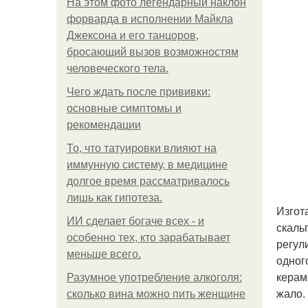
На этом фото легендарный наклон
форварда в исполнении Майкла
Джексона и его танцоров,
бросающий вызов возможностям
человеческого тела.
Чего ждать после прививки:
основные симптомы и
рекомендации
То, что татуировки влияют на
иммунную систему, в медицине
долгое время рассматривалось
лишь как гипотеза.
Изгот
ИИ сделает богаче всех - и
скаль
особенно тех, кто зарабатывает
регул
меньше всего.
одног
керам
Разумное употребление алкоголя:
жало.
сколько вина можно пить женщине