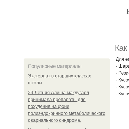
Как
Для е
- Шар
Популярные материалы
- Рези
Экстернат в старших классах
- Кус
школы
- Кус
33-Летняя Алиша макдугалл
- Кус
принимала препараты для
похудения на фоне
полиэндокринного метаболического
овариального синдрома.