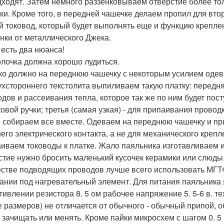
дходят. Затем немного раззенковываем отверстие более то
ки. Кроме того, в передней чашечке делаем пропил для втор
й токовод, который будет выполнять еще и функцию креплен
нки от металлического Джека.
 есть два нюанса!
лочка должна хорошо лудиться.
ко должно на переднюю чашечку с некоторым усилием одев
ухстороннего текстолита выпиливаем такую платку: передня
одов и рассеивания тепла, которое так же по ним будет пост
овой ручки; третья (самая узкая) - для припаивания провод
 собираем все вместе. Одеваем на переднюю чашечку и пр
его электрического контакта, а не для механического крепл
иваем тоководы к платке. Жало паяльника изготавливаем и
стие нужно бросить маленький кусочек керамики или слюды,
естве подводящих проводов лучше всего использовать МГТФ,
ании под нагревательный элемент. Для питания паяльника я
тивлении резистора 8. 5 ом рабочее напряжение 5. 5-6 в. т
е размеров) не отличается от обычного - обычный припой,
 зачищать или менять. Кроме пайки микросхем с шагом 0. 5