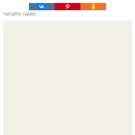
Читайте также
Уникальные свойства бальзама "Звездочка", о которых
не знали даже наши родители.
Высокая, стройная, с фарфоровой кожей и тонкими