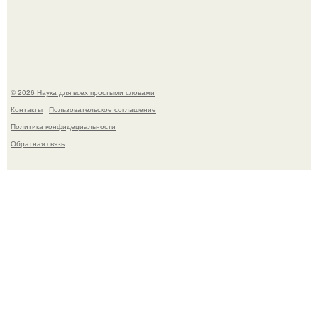
Агент фбр украл $1 млн в крипте, запомнив сид - фразы
из дела, и советовался с Chatgpt, как их потратить.
© 2026 Наука для всех простыми словами
Контакты
Пользовательское соглашение
Политика конфидециальности
Обратная связь