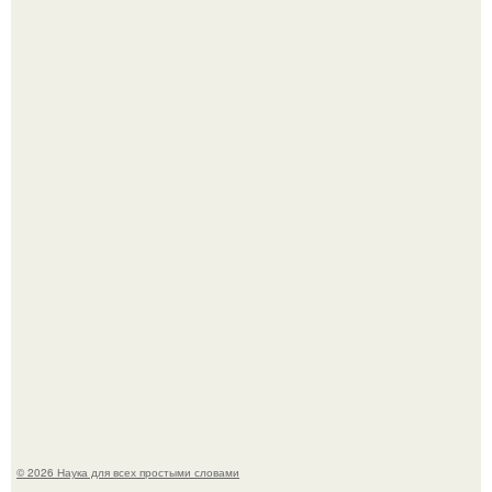
В участника сво ударила молния, когда он был на
лошади.
В России создали первый плазменный двигатель на
криптоне.
© 2026 Наука для всех простыми словами