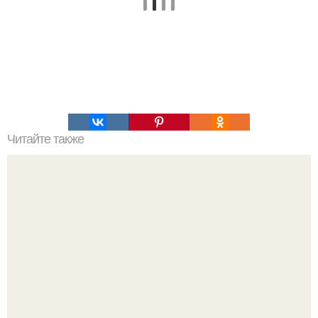
Читайте также
Пальцы гнутся в обратную сторону. Почему некоторые
люди умеют выгибать палец в обратную сторону?