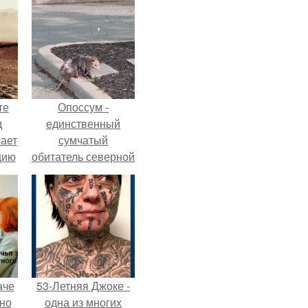
те
Опоссум -
д
единственный
мает
сумчатый
цию
обитатель северной
6.
америки.
аче
53-Летняя Джоке -
нно
одна из многих