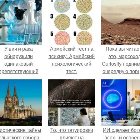
У вич и рака
Армейский тест на
Пока вы читае
обнаружили
психику. Армейский
это, марсохо
одинаковый
психологический
Curiosity подни
препятствующий
тест.
очередную пор
ечению механизм.
красной пыли. 
истические тайны
То, что татуировки
ИИ сделает бог
ельнского собора.
влияют на
всех - и особе