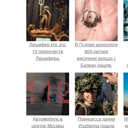
Люцифер кто это.
В Пскове археологи
10 пророчеств
800-летнее
Люцифера.
височное кольцо с
Балкан нашли.
л
Автомобиль в
Принцесса дании
М
центре Москвы
Изабелла пошла
к