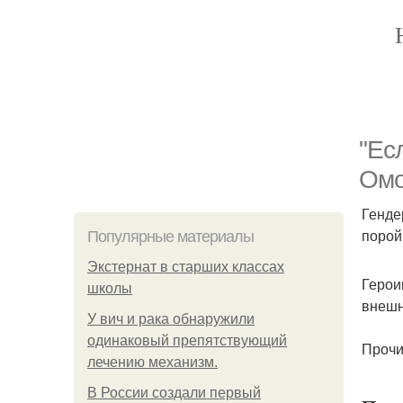
"Ес
Омо
Генде
порой
Популярные материалы
Экстернат в старших классах
Герои
школы
внешн
У вич и рака обнаружили
одинаковый препятствующий
Прочи
лечению механизм.
В России создали первый