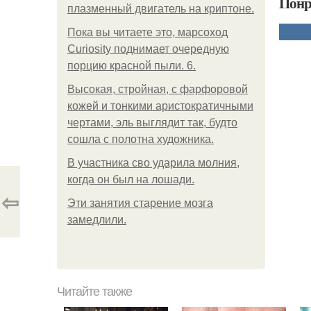
Понр
плазменный двигатель на криптоне.
Пока вы читаете это, марсоход
Curiosity поднимает очередную
порцию красной пыли. 6.
Высокая, стройная, с фарфоровой
кожей и тонкими аристократичными
чертами, эль выглядит так, будто
сошла с полотна художника.
В участника сво ударила молния,
когда он был на лошади.
⇦
Эти занятия старение мозга
замедлили.
Читайте также