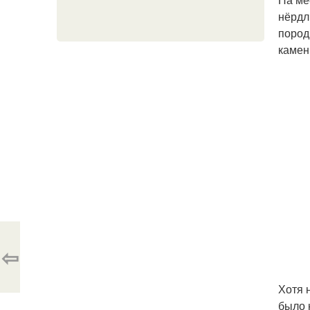
нёрдл
пород
камен
⇦
Хотя 
было 