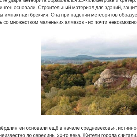
инген основали. Строительный материал для зданий, защит
ы импактная брекчия. Она при падении метеоритов образует
ь со множеством маленьких алмазов - их почти невозможно
нёрдлинген основали ещё в начале средневековья, истинн
неизвестно до середины 20-го века. Жители города считали,