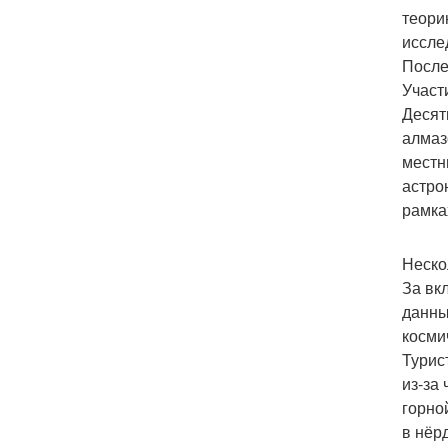
теори
иссле
После
Участ
Десят
алмаз
местн
астро
рамка
Неско
За вк
данны
косми
Турис
из-за
горно
в нёр