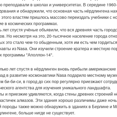
ю преподавали в школах и университетах. В середине 1960-
дования и обнаружили, что основная часть нёрдлингена нахо
 этого властям пришлось массово переиздать учебники с 
ие в космических программах.
ь лет спустя учёные объявили, что вся древняя часть город
ов. Но несмотря на это, 20-тысячное население города от
ых это стало чем-то обыденным, хотя им есть чем гордиться
навты из Nasa. Они изучили строение кратера и местную пор
х программы "Аполлон-14".
лько лет спустя в нёрдлинген вновь прибыли американские 
лад в развитие космонавтики Nasa подарило местному музе
м би-би-си, в город до сих пор регулярно приезжают сотру
ческого агентства для изучения уникального ландшафта.
ты и приезжие удивляются, когда стены древних строений 
 частичек алмазов. Эти здания хорошо различимы даже ночь
й породы также можно обнаружить в зданиях в Берлине и М
длингене, больше нигде не существует.