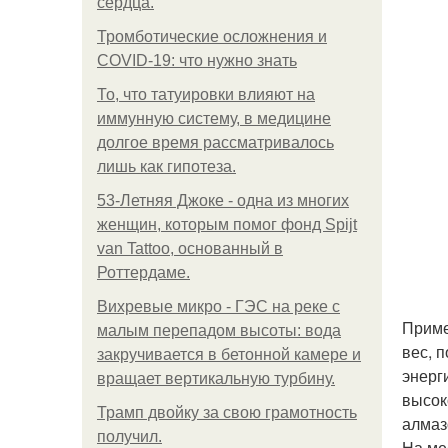
сердца.
Тромботические осложнения и
COVID-19: что нужно знать
То, что татуировки влияют на
иммунную систему, в медицине
долгое время рассматривалось
лишь как гипотеза.
53-Летняя Джоке - одна из многих
женщин, которым помог фонд Spijt
van Tattoo, основанный в
Роттердаме.
Вихревые микро - ГЭС на реке с
Приме
малым перепадом высоты: вода
вес, 
закручивается в бетонной камере и
энерг
вращает вертикальную турбину.
высок
Трамп двойку за свою грамотность
алмаз
получил.
На ме