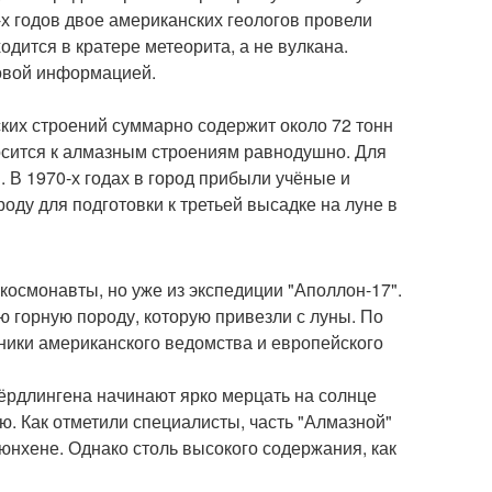
х годов двое американских геологов провели
дится в кратере метеорита, а не вулкана.
новой информацией.
ских строений суммарно содержит около 72 тонн
носится к алмазным строениям равнодушно. Для
. В 1970-х годах в город прибыли учёные и
оду для подготовки к третьей высадке на луне в
космонавты, но уже из экспедиции "Аполлон-17".
ю горную породу, которую привезли с луны. По
дники американского ведомства и европейского
нёрдлингена начинают ярко мерцать на солнце
ю. Как отметили специалисты, часть "Алмазной"
юнхене. Однако столь высокого содержания, как