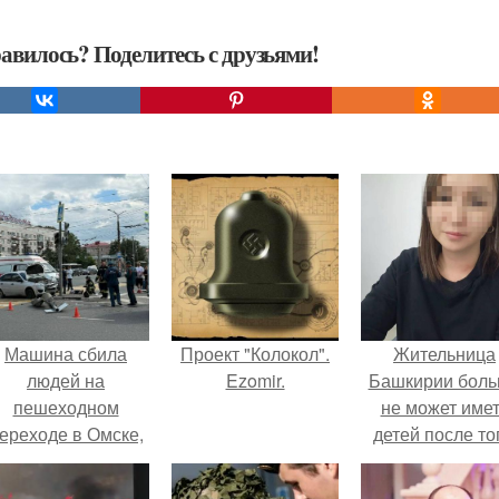
авилось? Поделитесь с друзьями!
Машина сбила
Проект "Колокол".
Жительница
людей на
Ezomir.
Башкирии бол
пешеходном
не может име
ереходе в Омске,
детей после то
пострадали 8
как медики сдел
человек.
ей аборт на ше