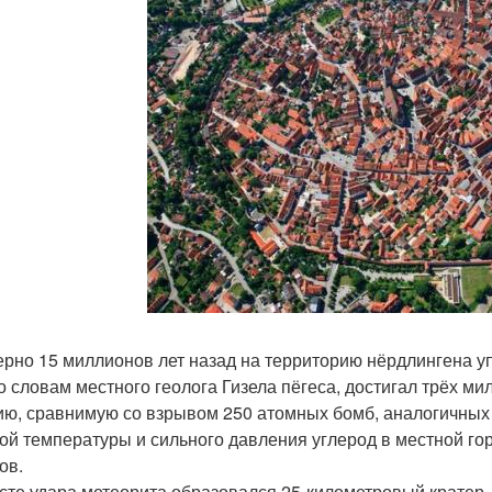
рно 15 миллионов лет назад на территорию нёрдлингена уп
по словам местного геолога Гизела пёгеса, достигал трёх м
ию, сравнимую со взрывом 250 атомных бомб, аналогичных т
ой температуры и сильного давления углерод в местной г
ов.
сте удара метеорита образовался 25-километровый кратер.