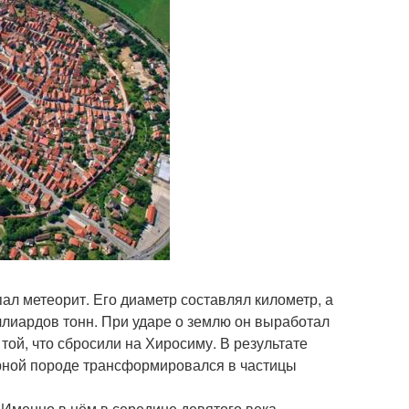
ал метеорит. Его диаметр составлял километр, а
иллиардов тонн. При ударе о землю он выработал
ой, что сбросили на Хиросиму. В результате
орной породе трансформировался в частицы
 Именно в нём в середине девятого века