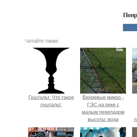
Понр
Читайте также
Гештальт. Что такое
Вихревые микро -
гештальт.
ГЭС на реке с
малым перепадом
высоты: вода
п
закручивается в
бетонной камере и