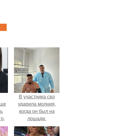
В участника сво
ьше
ударила молния,
ть
когда он был на
го,
лошади.
али
стом