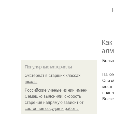
Как
алм
Больш
Популярные материалы
На юг
Экстернат в старших классах
Они о
школы
местн
Российские ученые из нии имени
появл
Семашко выяснили: скорость
Внезе
старения напрямую зависит от
состояния сосудов и работы