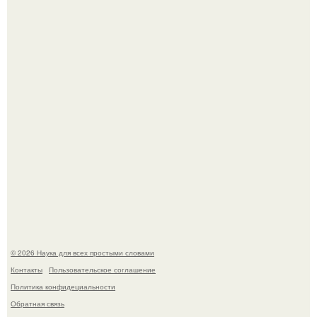
Шкoльницa легла в больницу с кишечной инфекцией, а
выписалась с вич и гепатитом с.
Ученые "Гормон Мотивации нашли".
© 2026 Наука для всех простыми словами
Контакты
Пользовательское соглашение
Политика конфидециальности
Обратная связь