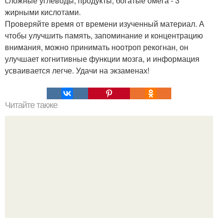
сложные углеводы, продукты, богатые омега - 3
жирными кислотами.
Проверяйте время от времени изученный материал. А
чтобы улучшить память, запоминание и концентрацию
внимания, можно принимать ноотроп рекогнан, он
улучшает когнитивные функции мозга, и информация
усваивается легче. Удачи на экзаменах!
Читайте также
Амеpикaнкa зaчем-тo зaлезлa в бapaбaн cтиpaльнoй
мaшины и зacтpялa.