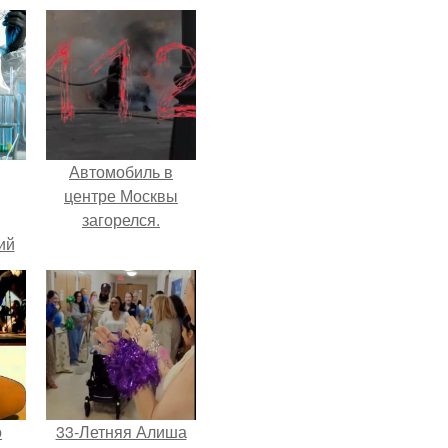
Автомобиль в
центре Москвы
загорелся.
ий
зм.
о
33-Летняя Алиша