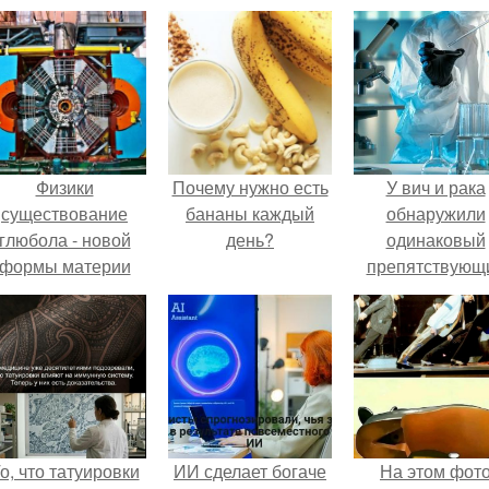
Физики
Почему нужно есть
У вич и рака
существование
бананы каждый
обнаружили
глюбола - новой
день?
одинаковый
формы материи
препятствующ
подтвердили.
лечению механи
о, что татуировки
ИИ сделает богаче
На этом фот