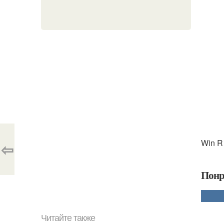
Win R 
⇦
Понр
Читайте также