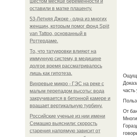
шестом месяце беременности и
оставили в матке плаценту.
53-Летняя Джоке - одна из многих
женщин, которым помог фонд Spijt
van Tattoo, основанный в
Роттердаме.
То, что татуировки влияют на
иммунную систему, в медицине
долгое время рассматривалось
лишь как гипотеза.
Ощуще
Доказ
Вихревые микро - ГЭС на реке с
часть
малым перепадом высоты: вода
закручивается в бетонной камере и
Польз
вращает вертикальную турбину.
От ба
Российские ученые из нии имени
Многи
Семашко выяснили: скорость
Гораз
старения напрямую зависит от
говор