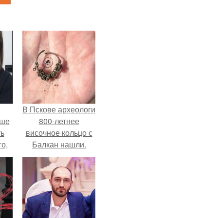
В Пскове археологи
ьше
800-летнее
ть
височное кольцо с
го,
Балкан нашли.
али
стом
 и
ке