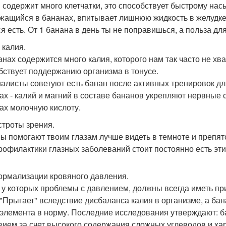
 содержит много клетчатки, это способствует быстрому на
жащийся в бананах, впитывает лишнюю жидкость в желудке,
ся есть. От 1 банана в день ты не поправишься, а польза дл
 калия.
анах содержится много калия, которого нам так часто не хв
бствует поддержанию организма в тонусе.
алисты советуют есть банан после активных тренировок дл
х - калий и магний в составе бананов укрепляют нервные 
х молочную кислоту.
строты зрения.
ы помогают твоим глазам лучше видеть в темноте и препят
рофилактики глазных заболеваний стоит постоянно есть эт
ормализации кровяного давления.
 у которых проблемы с давлением, должны всегда иметь при
 "Прыгает" вследствие дисбаланса калия в организме, а ба
элемента в норму. Последние исследования утверждают: 
вием за счет высокого содержания сложных углеводов и хар