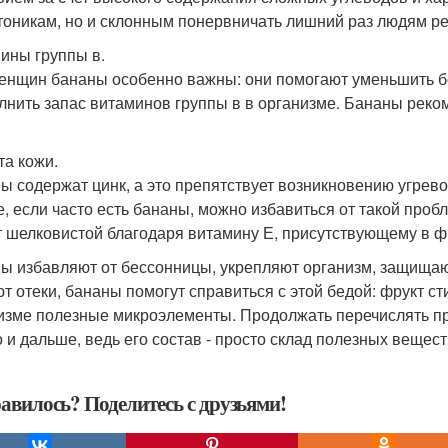
тоникам, но и склонным понервничать лишний раз людям р
ины группы в.
енщин бананы особенно важны: они помогают уменьшить 
лнить запас витаминов группы в в организме. Бананы реко
та кожи.
ы содержат цинк, а это препятствует возникновению угрево
е, если часто есть бананы, можно избавиться от такой пробл
т шелковистой благодаря витамину Е, присутствующему в ф
ы избавляют от бессонницы, укрепляют организм, защищают
т отеки, бананы помогут справиться с этой бедой: фрукт ст
изме полезные микроэлементы. Продолжать перечислять пр
 и дальше, ведь его состав - просто склад полезных вещест
авилось? Поделитесь с друзьями!