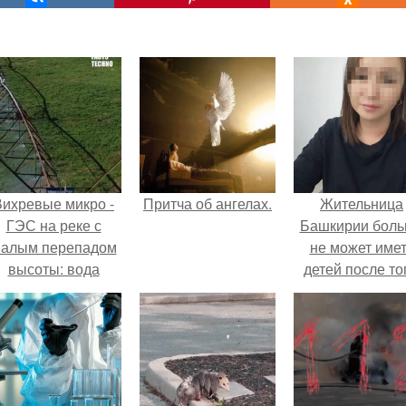
Вихревые микро -
Притча об ангелах.
Жительница
ГЭС на реке с
Башкирии бол
алым перепадом
не может име
высоты: вода
детей после то
закручивается в
как медики сдел
етонной камере и
ей аборт на ше
вращает
месяце
вертикальную
беременности
турбину.
оставили в мат
плаценту.