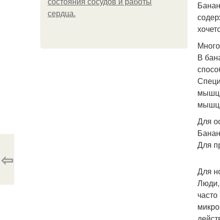
состояния сосудов и работы
Банан
сердца.
содер
хочет
Много
В бан
спосо
Специ
мышца
мышца
Для о
Банан
Для п
⇦
Для н
Люди,
часто
микро
дейст