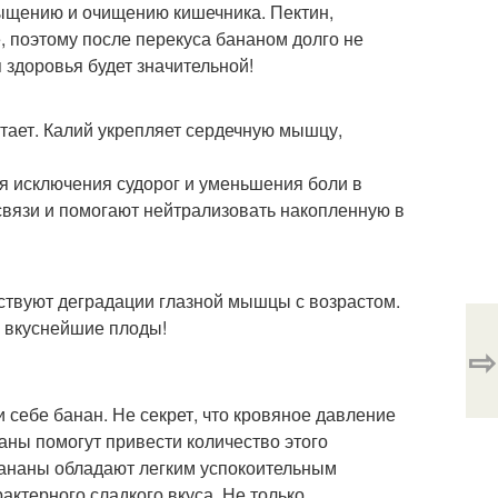
сыщению и очищению кишечника. Пектин,
 поэтому после перекуса бананом долго не
я здоровья будет значительной!
атает. Калий укрепляет сердечную мышцу,
я исключения судорог и уменьшения боли в
связи и помогают нейтрализовать накопленную в
ствуют деградации глазной мышцы с возрастом.
и вкуснейшие плоды!
⇨
 себе банан. Не секрет, что кровяное давление
наны помогут привести количество этого
бананы обладают легким успокоительным
актерного сладкого вкуса. Не только