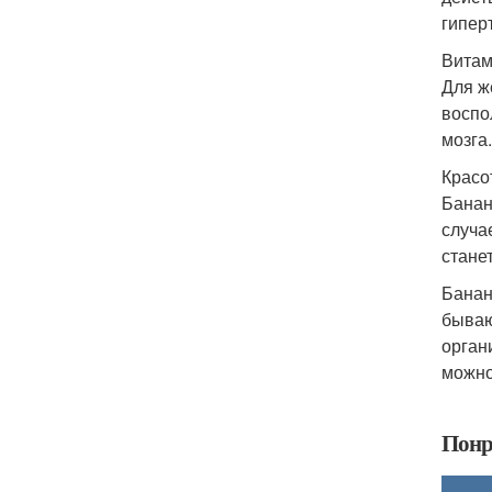
гипер
Витам
Для ж
воспо
мозга.
Красо
Банан
случа
стане
Банан
бываю
орган
можно
Понр