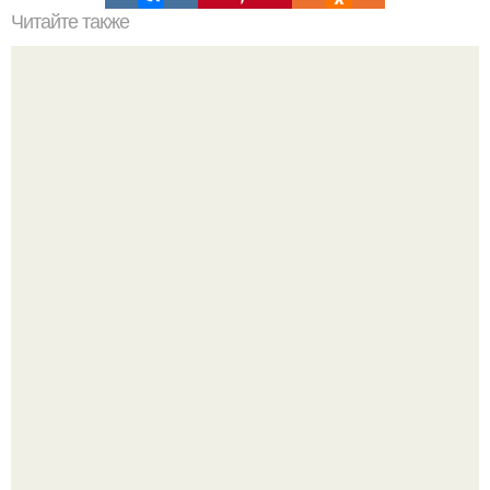
Читайте также
Зверства ЧЕЧЕНЦЕВ. Зверства чеченских боевиков во
время первой чеченской.
В архангельской области утонул маленький ребёнок,
которого отец оставил без присмотра.