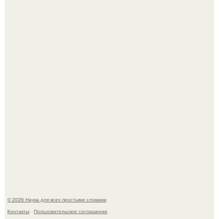
Корейский зонд снял свежий кратер на луне от
столкновения с обломком Falcon 9.
Учёные живую клетку из неживых молекул собрали.
© 2026 Наука для всех простыми словами
Контакты
Пользовательское соглашение