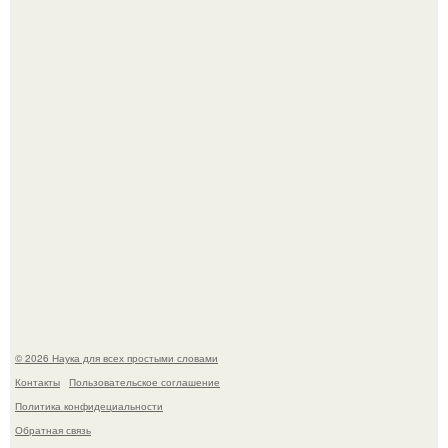
аристократичными чертами, эль выглядит так, будто
сошла с полотна художника.
В Пскове археологи 800-летнее височное кольцо с
Балкан нашли.
© 2026 Наука для всех простыми словами
Контакты
Пользовательское соглашение
Политика конфидециальности
Обратная связь