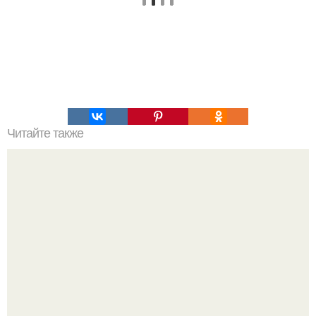
Читайте также
24 функции фотокамеры, о которых должен знать
каждый фотограф.