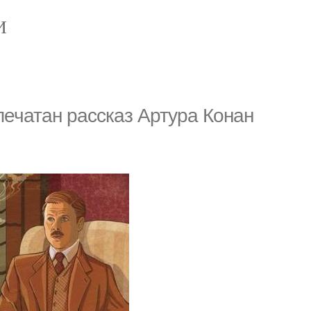
И
печатан рассказ Артура Конан