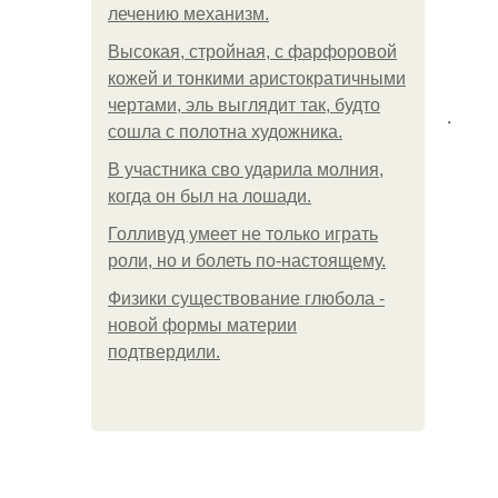
лечению механизм.
Высокая, стройная, с фарфоровой
кожей и тонкими аристократичными
чертами, эль выглядит так, будто
.
сошла с полотна художника.
В участника сво ударила молния,
когда он был на лошади.
Голливуд умеет не только играть
роли, но и болеть по-настоящему.
Физики существование глюбола -
новой формы материи
подтвердили.