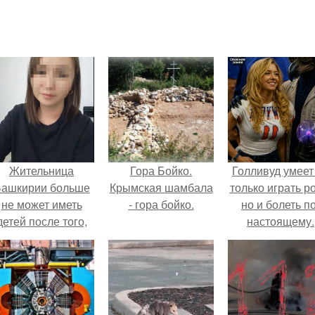
Жительница
Гора Бойко.
Голливуд умеет
ашкирии больше
Крымская шамбала
только играть р
не может иметь
- гора бойко.
но и болеть по
детей после того,
настоящему.
ак медики сделали
й аборт на шестом
месяце
беременности и
оставили в матке