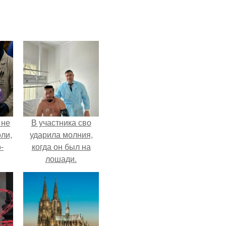
 не
В участника сво
оли,
ударила молния,
-
когда он был на
лошади.