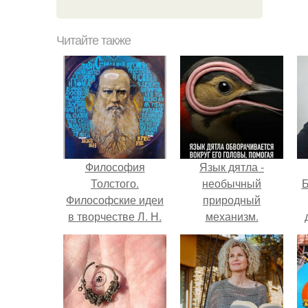
Читайте также
Философия
Язык дятла -
Толстого.
необычный
Б
Философские идеи
природный
в творчестве Л. Н.
механизм.
Толстого.
к
е