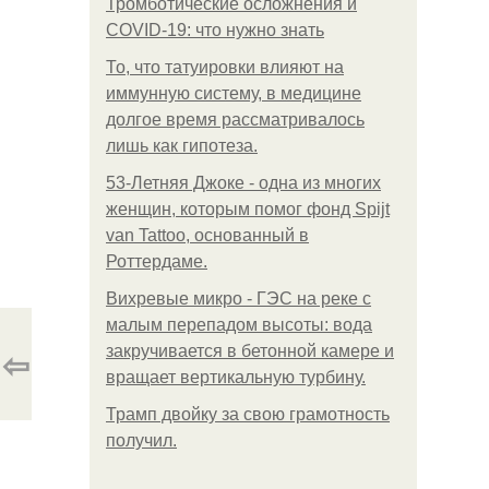
Тромботические осложнения и
COVID-19: что нужно знать
То, что татуировки влияют на
иммунную систему, в медицине
долгое время рассматривалось
лишь как гипотеза.
53-Летняя Джоке - одна из многих
женщин, которым помог фонд Spijt
van Tattoo, основанный в
Роттердаме.
Вихревые микро - ГЭС на реке с
малым перепадом высоты: вода
⇦
закручивается в бетонной камере и
вращает вертикальную турбину.
Трамп двойку за свою грамотность
получил.