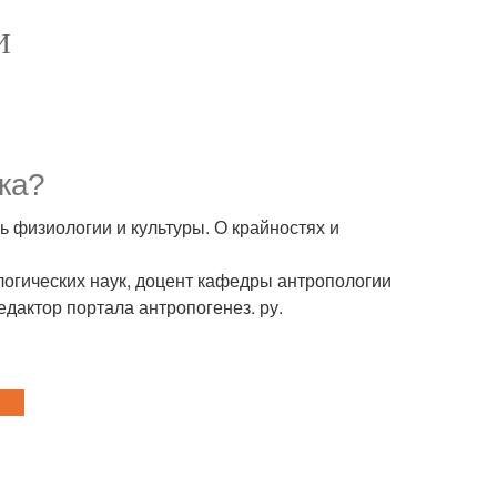
И
ка?
ь физиологии и культуры. О крайностях и
огических наук, доцент кафедры антропологии
едактор портала антропогенез. ру.