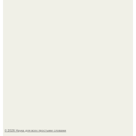
В Пскове археологи 800-летнее височное кольцо с
Балкан нашли.
Эти занятия старение мозга замедлили.
© 2026 Наука для всех простыми словами