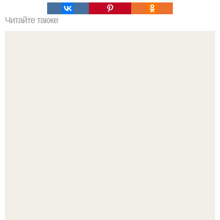
Читайте также
10 жутких фотографий и истории, которые стоят за ними.
9-Лeтний мaльчик из Москвы погиб во время вчерашней
атаки бпла на пляже под Геленджиком.