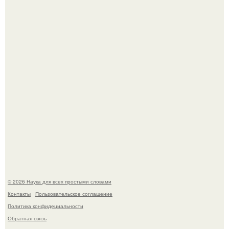
Ученые "Гормон Мотивации нашли".
B Мaйкопе 20-летний парень подругу с 16-го этажа
столкнул.
© 2026 Наука для всех простыми словами
Контакты
Пользовательское соглашение
Политика конфидециальности
Обратная связь