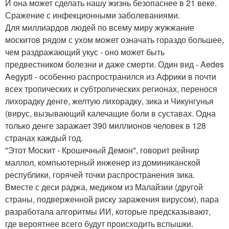
И она может сделать нашу жизнь безопаснее в 21 веке.
Сражение с инфекционными заболеваниями.
Для миллиардов людей по всему миру жужжание
москитов рядом с ухом может означать гораздо большее,
чем раздражающий укус - оно может быть
предвестником болезни и даже смерти. Один вид - Aedes
Aegypti - особенно распространился из Африки в почти
всех тропических и субтропических регионах, перенося
лихорадку денге, желтую лихорадку, зика и Чикунгунья
(вирус, вызывающий калечащие боли в суставах. Одна
только денге заражает 390 миллионов человек в 128
странах каждый год.
"Этот Москит - Крошечный Демон", говорит рейнир
маллол, компьютерный инженер из доминиканской
республики, горячей точки распространения зика.
Вместе с деси раджа, медиком из Малайзии (другой
страны, подверженной риску заражения вирусом), пара
разработала алгоритмы ИИ, которые предсказывают,
где вероятнее всего будут происходить вспышки.