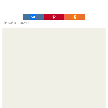
Читайте также
Меняются ли экваториальные координаты звезды в
течение суток. Определение географических координат
по звездам.