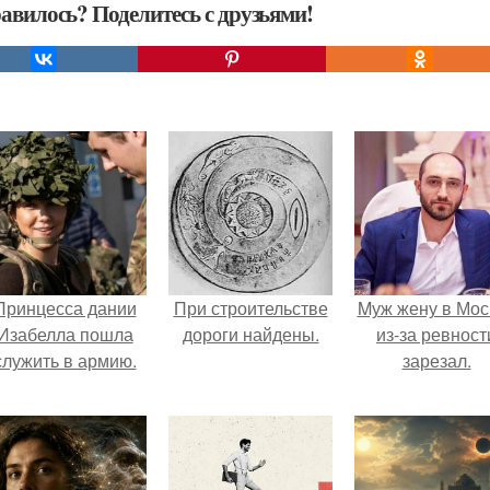
авилось? Поделитесь с друзьями!
Принцесса дании
При строительстве
Mуж жену в Мос
Изабелла пошла
дороги найдены.
из-за ревност
служить в армию.
зарезал.