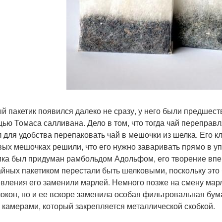
й пакетик появился далеко не сразу, у него были предшеств
ью Томаса салливана. Дело в том, что тогда чай переправ
 для удобства перепаковать чай в мешочки из шелка. Его кли
вых мешочках решили, что его нужно заваривать прямо в у
ика был придуман рамбольдом Адольфом, его творение впер
айных пакетиком перестали быть шелковыми, поскольку это
вления его заменили марлей. Немного позже на смену мар
локон, но и ее вскоре заменила особая фильтровальная бума
 камерами, который закрепляется металлической скобкой.