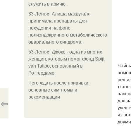
служить в армию.
33-Летняя Алиша макдугалл
принимала препараты для
похудения на фоне
полиэндокринного метаболического
овариального синдрома.
53-Летняя Джоке - одна из многих
женщин, которым помог фонд Spijt
Чайны
van Tattoo, основанный в
помощ
Роттердаме.
решил
Чего ждать после прививки:
ткане
основные симптомы и
пакет
рекомендации
⇦
для ч
удеше
из во
двумя