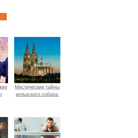
кве
Мистические тайны
и
кельнского собора.