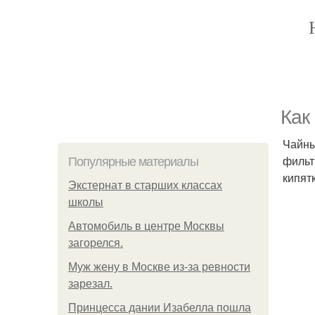
Как
Чайны
фильт
Популярные материалы
кипятк
Экстернат в старших классах
школы
Автомобиль в центре Москвы
загорелся.
Mуж жену в Москве из-за ревности
зарезал.
Принцесса дании Изабелла пошла