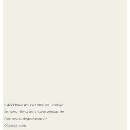
америки.
В сеть просочились свежие кадры со съёмок
киноадаптации "Рапунцель", и всё внимание
моментально оказалось приковано к Тиган крофт.
© 2026 Наука для всех простыми словами
Контакты
Пользовательское соглашение
Политика конфидециальности
Обратная связь