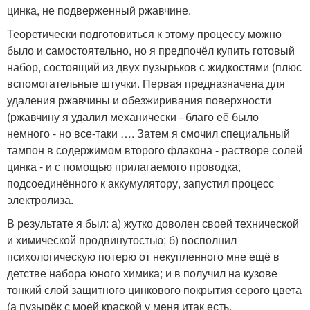
цинка, не подверженный ржавчине.
Теоретически подготовиться к этому процессу можно
было и самостоятельно, но я предпочёл купить готовый
набор, состоящий из двух пузырьков с жидкостями (плюс
вспомогательные штучки. Первая предназначена для
удаления ржавчины и обезжиривания поверхности
(ржавчину я удалил механически - благо её было
немного - но все-таки …. Затем я смочил специальный
тампон в содержимом второго флакона - растворе солей
цинка - и с помощью прилагаемого проводка,
подсоединённого к аккумулятору, запустил процесс
электролиза.
В результате я был: а) жутко доволен своей технической
и химической продвинутостью; б) восполнил
психологическую потерю от некупленного мне ещё в
детстве набора юного химика; и в получил на кузове
тонкий слой защитного цинкового покрытия серого цвета
(а пузырёк с моей краской у меня итак есть.