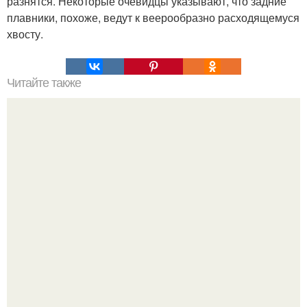
разнятся. Некоторые очевидцы указывают, что задние
плавники, похоже, ведут к веерообразно расходящемуся
хвосту.
Читайте также
Марсоход Opportunity провел 12 лет на марсе.