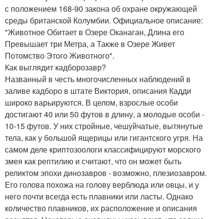
с положением 168-90 закона об охране окружающей
среды британской Колумбии. Официальное описание:
"Животное Обитает в Озере Оканаган, Длина его
Превышает три Метра, а Также в Озере Живет
Потомство Этого Животного".
Как выглядит кадборозавр?
Названный в честь многочисленных наблюдений в
заливе кадборо в штате Виктория, описания Кадди
широко варьируются. В целом, взрослые особи
достигают 40 или 50 футов в длину, а молодые особи -
10-15 футов. У них стройные, чешуйчатые, вытянутые
тела, как у большой ящерицы или гигантского угря. На
самом деле криптозоологи классифицируют морского
змея как рептилию и считают, что он может быть
реликтом эпохи динозавров - возможно, плезиозавром.
Его голова похожа на голову верблюда или овцы, и у
него почти всегда есть плавники или ласты. Однако
количество плавников, их расположение и описания