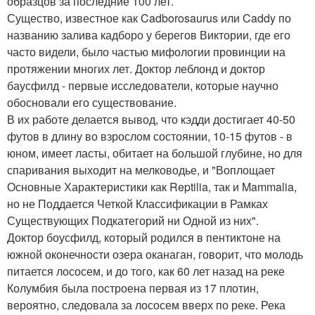
образцов за последние 100 лет.
Существо, известное как Cadborosaurus или Caddy по
названию залива кадборо у берегов Виктории, где его
часто видели, было частью мифологии провинции на
протяжении многих лет. Доктор леблонд и доктор
баусфилд - первые исследователи, которые научно
обосновали его существование.
В их работе делается вывод, что кэдди достигает 40-50
футов в длину во взрослом состоянии, 10-15 футов - в
юном, имеет ласты, обитает на большой глубине, но для
спаривания выходит на мелководье, и "Воплощает
Основные Характеристики как Reptilia, так и Mammalia,
но не Поддается Четкой Классификации в Рамках
Существующих Подкатегорий ни Одной из них".
Доктор боусфилд, который родился в пентиктоне на
южной оконечности озера оканаган, говорит, что молодь
питается лососем, и до того, как 60 лет назад на реке
Колумбия была построена первая из 17 плотин,
вероятно, следовала за лососем вверх по реке. Река