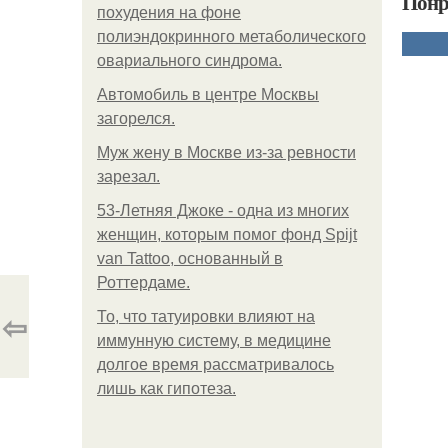
Понр
похудения на фоне
полиэндокринного метаболического
овариального синдрома.
Автомобиль в центре Москвы
загорелся.
Mуж жену в Москве из-за ревности
зарезал.
53-Летняя Джоке - одна из многих
женщин, которым помог фонд Spijt
van Tattoo, основанный в
Роттердаме.
⇦
То, что татуировки влияют на
иммунную систему, в медицине
долгое время рассматривалось
лишь как гипотеза.