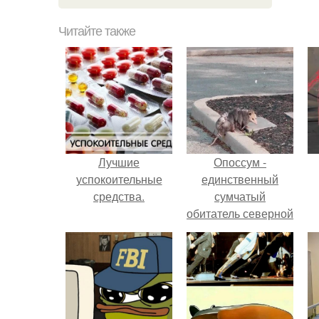
Читайте также
Лучшие
Опоссум -
успокоительные
единственный
средства.
сумчатый
обитатель северной
америки.