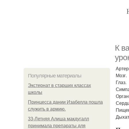
К в
уро
Артер
Мозг.
Популярные материалы
Глаз.
Экстернат в старших классах
Симпа
школы
Орган
Принцесса дании Изабелла пошла
Сердц
служить в армию.
Пищев
Дыхат
33-Летняя Алиша макдугалл
принимала препараты для