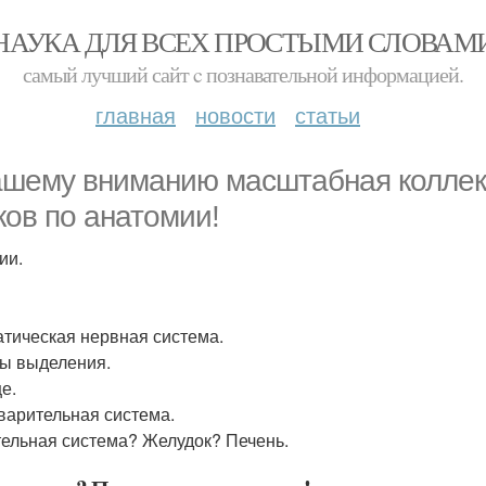
НАУКА ДЛЯ ВСЕХ ПРОСТЫМИ СЛОВАМ
самый лучший сайт c познавательной информацией.
главная
новости
статьи
ашему вниманию масштабная коллекц
ков по анатомии!
ии.
тическая нервная система.
ы выделения.
е.
арительная система.
ельная система? Желудок? Печень.