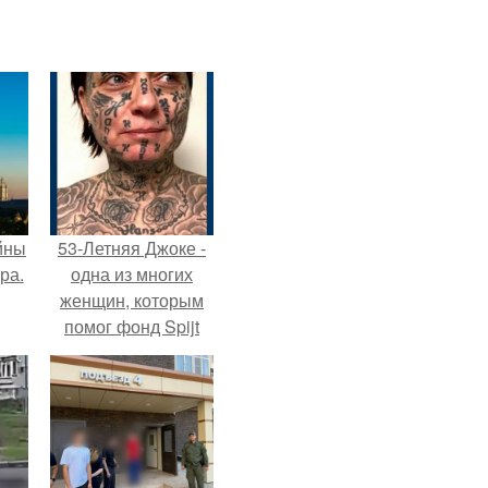
йны
53-Летняя Джоке -
ра.
одна из многих
женщин, которым
помог фонд Spijt
van Tattoo,
основанный в
Роттердаме.