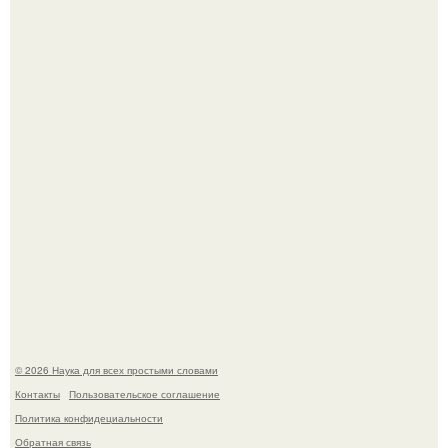
В Пскове археологи 800-летнее височное кольцо с
Балкан нашли.
Пока вы читаете это, марсоход Curiosity поднимает
очередную порцию красной пыли. 6.
© 2026 Наука для всех простыми словами
Контакты
Пользовательское соглашение
Политика конфидециальности
Обратная связь