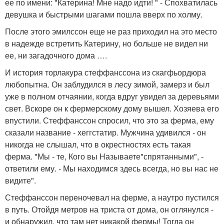
ее по имени: "Катерина! Мне надо идти! " - Спохватилась
девушка и быстрыми шагами пошла вверх по холму.
После этого эмилссон еще не раз приходил на это место
в надежде встретить Катерину, но больше не видел ни
ее, ни загадочного дома ….
И история торлакура стеффанссона из скагфьордюра
любопытна. Он заблудился в лесу зимой, замерз и был
уже в полном отчаянии, когда вдруг увидел за деревьями
свет. Вскоре он к фермерскому дому вышел. Хозяева его
впустили. Стеффанссон спросил, что это за ферма, ему
сказали название - хеггстатир. Мужчина удивился - он
никогда не слышал, что в окрестностях есть такая
ферма. "Мы - те, Кого вы Называете"спрятанными", -
ответили ему. - Мы находимся здесь всегда, но вы нас не
видите".
Стеффанссон переночевал на ферме, а наутро пустился
в путь. Отойдя метров на триста от дома, он оглянулся -
и обнаружил, что там нет никакой фермы! Тогда он