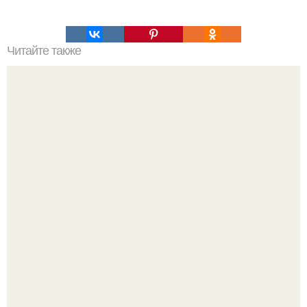
Читайте также
Кикуми Тоторо. Жертва маньяка кикуми тоторо или
номер 72.