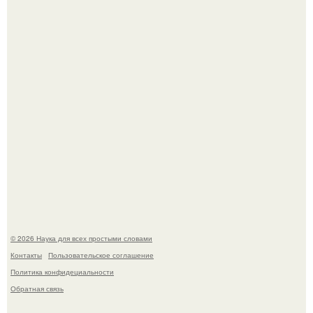
Mуж жену в Москве из-за ревности зарезал.
ИИ сделает богаче всех - и особенно тех, кто
зарабатывает меньше всего.
© 2026 Наука для всех простыми словами
Контакты
Пользовательское соглашение
Политика конфидециальности
Обратная связь