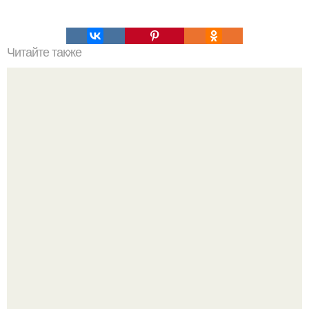
Читайте также
Наука Что это простыми словами. Что такое
антиматерия?