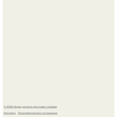
Пока вы читаете это, марсоход Curiosity поднимает
очередную порцию красной пыли. 6.
Автомобиль в центре Москвы загорелся.
© 2026 Наука для всех простыми словами
Контакты
Пользовательское соглашение