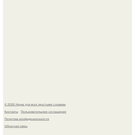
Mуж жену в Москве из-за ревности зарезал.
Мистические тайны кельнского собора.
© 2026 Наука для всех простыми словами
Контакты
Пользовательское соглашение
Политика конфидециальности
Обратная связь