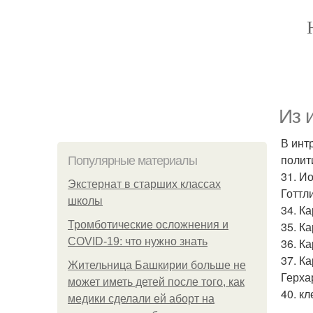
Из 
В инт
полит
Популярные материалы
31. И
Экстернат в старших классах
Готтл
школы
34. К
Тромботические осложнения и
35. К
COVID-19: что нужно знать
36. К
37. К
Жительница Башкирии больше не
Герха
может иметь детей после того, как
40. к
медики сделали ей аборт на