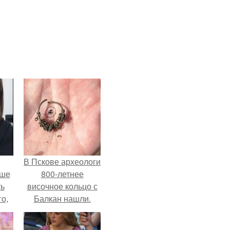
В Пскове археологи
ьше
800-летнее
ть
височное кольцо с
го,
Балкан нашли.
али
стом