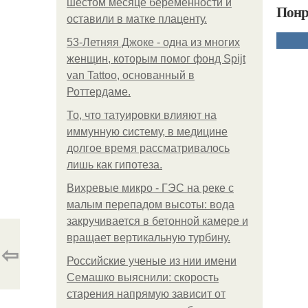
шестом месяце беременности и
Понр
оставили в матке плаценту.
53-Летняя Джоке - одна из многих
женщин, которым помог фонд Spijt
van Tattoo, основанный в
Роттердаме.
То, что татуировки влияют на
иммунную систему, в медицине
долгое время рассматривалось
лишь как гипотеза.
Вихревые микро - ГЭС на реке с
малым перепадом высоты: вода
закручивается в бетонной камере и
вращает вертикальную турбину.
⇦
Российские ученые из нии имени
Семашко выяснили: скорость
старения напрямую зависит от