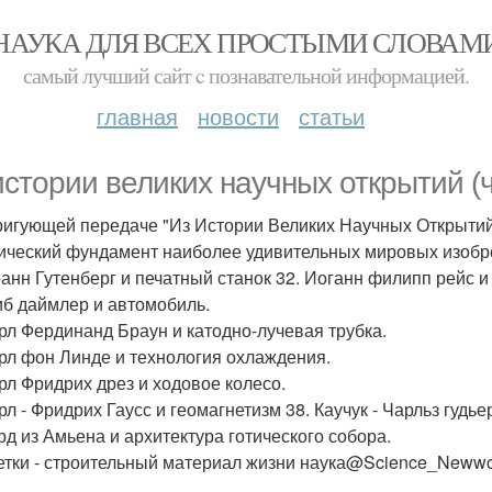
НАУКА ДЛЯ ВСЕХ ПРОСТЫМИ СЛОВАМ
самый лучший сайт c познавательной информацией.
главная
новости
статьи
истории великих научных открытий (ч.
ригующей передаче "Из Истории Великих Научных Открытий"
ический фундамент наиболее удивительных мировых изобре
оанн Гутенберг и печатный станок 32. Иоганн филипп рейс и
иб даймлер и автомобиль.
арл Фердинанд Браун и катодно-лучевая трубка.
арл фон Линде и технология охлаждения.
арл Фридрих дрез и ходовое колесо.
арл - Фридрих Гаусс и геомагнетизм 38. Каучук - Чарльз гуд
рд из Амьена и архитектура готического собора.
летки - строительный материал жизни наука@Science_Newwo