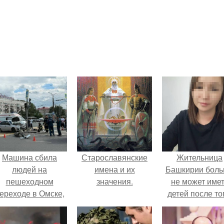
Машина сбила
Старославянские
Жительница
людей на
имена и их
Башкирии бол
пешеходном
значения.
не может име
ереходе в Омске,
детей после то
пострадали 8
как медики сдел
человек.
ей аборт на ше