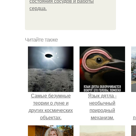
состояния сосудов и работы
сердца.
Читайте также
Самые безумные
Язык дятла -
теории о луне и
необычный
других космических
природный
объектах.
механизм.
п