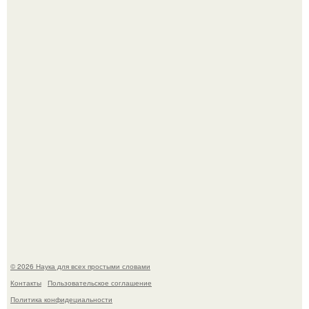
Принцесса дании Изабелла пошла служить в армию.
Мистические тайны кельнского собора.
© 2026 Наука для всех простыми словами
Контакты
Пользовательское соглашение
Политика конфидециальности