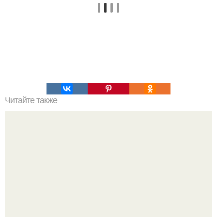
Читайте также
В центральной Африке ученые нашли кладбище
инопланетных пришельцев, похороненных, по крайней
мере, 500 лет назад.