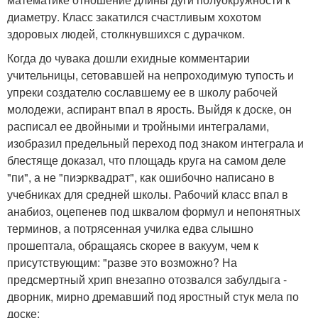
диаметру. Класс закатился счастливым хохотом
здоровых людей, столкнувшихся с дурачком.
Когда до чувака дошли ехидные комментарии
учительницы, сетовавшей на непроходимую тупость и
упреки создателю сославшему ее в школу рабочей
молодежи, аспирант впал в ярость. Выйдя к доске, он
расписал ее двойными и тройными интегралами,
изобразил предельный переход под знаком интеграла и
блестяще доказал, что площадь круга на самом деле
"пи", а не "пиэрквадрат", как ошибочно написано в
учебниках для средней школы. Рабочий класс впал в
анабиоз, оцепенев под шквалом формул и непонятных
терминов, а потрясенная училка едва слышно
прошептала, обращаясь скорее в вакуум, чем к
присутствующим: "разве это возможно? На
предсмертный хрип внезапно отозвался забулдыга -
дворник, мирно дремавший под яростный стук мела по
доске: