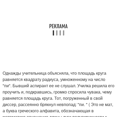
Однажды учительница объясняла, что площадь круга
равняется квадрату радиуса, умноженному на число
"пи". Бывший аспирант ее не слушал. Училка решила его
проучить и, подкравшись, громко спросила чувака, чему
равняется площадь круга. Тот, погруженный в свой
диссер, рассеянно брякнул невпопад: "пи. " ( Это не мат,
а буква греческого алфавита, обозначающая в
математике отношение длины дуги полуокружности к