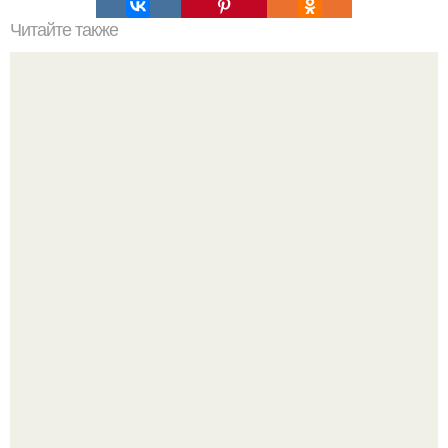
Читайте также
Космос. Автоматическая межпланетная станция Cassini
с помощью бортовой камеры сделала новый снимок
сразу двух спутников Сатурна.