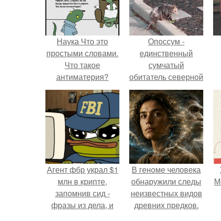
Наука Что это
Опоссум -
простыми словами.
единственный
Что такое
сумчатый
антиматерия?
обитатель северной
америки.
Агент фбр украл $1
В геноме человека
млн в крипте,
обнаружили следы
М
запомнив сид -
неизвестных видов
фразы из дела, и
древних предков.
советовался с