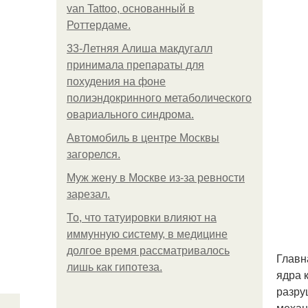
van Tattoo, основанный в
Роттердаме.
33-Летняя Алиша макдугалл
принимала препараты для
похудения на фоне
полиэндокринного метаболического
овариального синдрома.
Автомобиль в центре Москвы
загорелся.
Mуж жену в Москве из-за ревности
зарезал.
То, что татуировки влияют на
иммунную систему, в медицине
долгое время рассматривалось
Главн
лишь как гипотеза.
ядра 
разру
механ