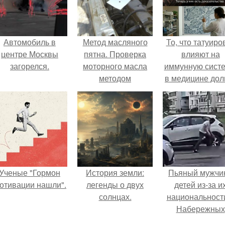
Автомобиль в
Метод масляного
То, что татуиро
центре Москвы
пятна. Проверка
влияют на
загорелся.
моторного масла
иммунную систе
методом
в медицине дол
"Масляного Пятна".
время
рассматривало
лишь как гипоте
Ученые "Гормон
История земли:
Пьяный мужчи
отивации нашли".
легенды о двух
детей из-за и
солнцах.
национальност
Набережных
челнах избил