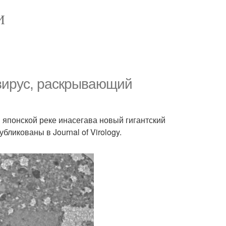
И
вирус, раскрывающий
 японской реке инасегава новый гигантский
бликованы в Journal of Virology.