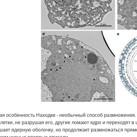
ая особенность Находки - необычный способ размножения. 
клетки, не разрушая его, другие ломают ядро и переходят в
шает ядерную оболочку, но продолжает размножаться прямо
изм ученые впервые описали.