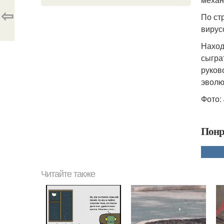
⇦
По ст
вирус
Наход
сыгра
руков
эволю
Фото: 
Понр
Читайте также