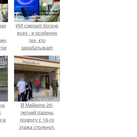
вки
ИИ сделает богаче
всех - и особенно
му,
тех, кто
гое
зарабатывает
меньше всего.
сь
за.
на
B Мaйкопе 20-
х
летний парень
и в
подругу с 16-го
этажа столкнул.
.