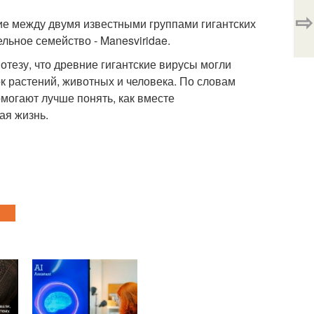
⇨
ие между двумя известными группами гигантских
льное семейство - Manesviridae.
отезу, что древние гигантские вирусы могли
ок растений, животных и человека. По словам
могают лучше понять, как вместе
ая жизнь.