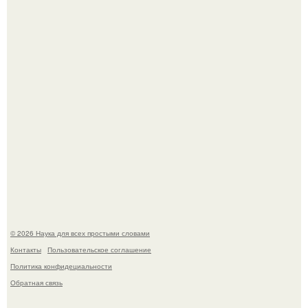
из дела, и советовался с Chatgpt, как их потратить.
Пока зрители восхищались эффектной картинкой,
создатели фильма фактически построили одну из самых
точных визуальных моделей чёрной дыры.
© 2026 Наука для всех простыми словами
Контакты
Пользовательское соглашение
Политика конфидециальности
Обратная связь