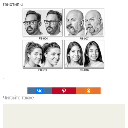
генотипы
.
Читайте также