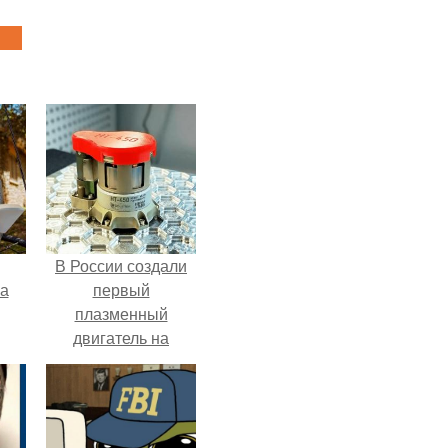
В России создали
га
первый
плазменный
двигатель на
криптоне.