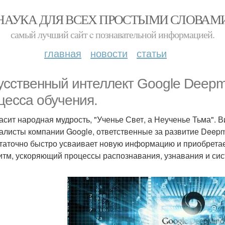
НАУКА ДЛЯ ВСЕХ ПРОСТЫМИ СЛОВАМ
самый лучший сайт c познавательной информацией.
главная
новости
статьи
усственный интеллект Google Deepm
цесса обучения.
ласит народная мудрость, "Ученье Свет, а Неученье Тьма".
алисты компании Google, ответственные за развитие Deepmi
таточно быстро усваивает новую информацию и приобретае
итм, ускоряющий процессы распознавания, узнавания и сис