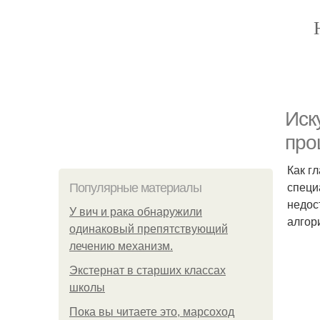
Иск
про
Как г
специ
Популярные материалы
недос
У вич и рака обнаружили
алгор
одинаковый препятствующий
лечению механизм.
Экстернат в старших классах
школы
Пока вы читаете это, марсоход