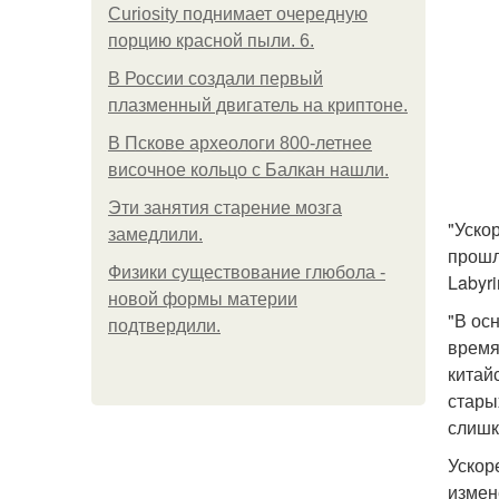
Curiosity поднимает очередную
порцию красной пыли. 6.
В России создали первый
плазменный двигатель на криптоне.
В Пскове археологи 800-летнее
височное кольцо с Балкан нашли.
Эти занятия старение мозга
"Ускор
замедлили.
прошл
Физики существование глюбола -
Labyr
новой формы материи
"В ос
подтвердили.
время
китай
стары
слишк
Ускор
измен