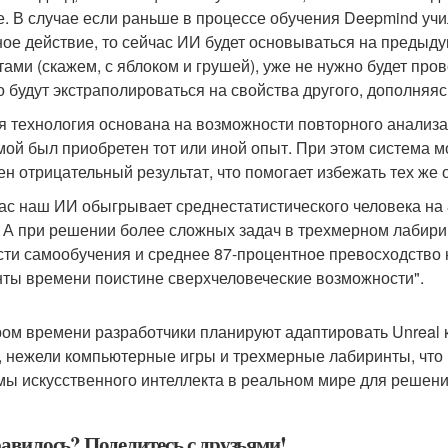
е. В случае если раньше в процессе обучения Deepmind учи
ное действие, то сейчас ИИ будет основываться на предыд
тами (скажем, с яблоком и грушей), уже не нужно будет про
о будут экстраполироваться на свойства другого, дополняясь
я технология основана на возможности повторного анализа
мой был приобретен тот или иной опыт. При этом система м
ен отрицательный результат, что помогает избежать тех же 
ас наш ИИ обыгрывает среднестатистического человека на
. А при решении более сложных задач в трехмерном лабири
сти самообучения и среднее 87-процентное превосходство 
ты времени поистине сверхчеловеческие возможности".
ром времени разработчики планируют адаптировать Unreal
, нежели компьютерные игры и трехмерные лабиринты, что
мы искусственного интеллекта в реальном мире для решени
авилось? Поделитесь с друзьями!