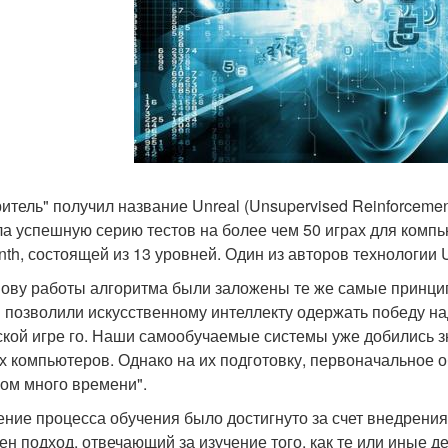
итель" получил название Unreal (Unsupervised Reinforcement 
а успешную серию тестов на более чем 50 играх для компью
inth, состоящей из 13 уровней. Один из авторов технологии 
нову работы алгоритма были заложены те же самые принци
 позволили искусственному интеллекту одержать победу н
ской игре го. Наши самообучаемые системы уже добились зн
х компьютеров. Однако на их подготовку, первоначальное 
ом много времени".
ение процесса обучения было достигнуто за счет внедрени
ен подход, отвечающий за изучение того, как те или иные