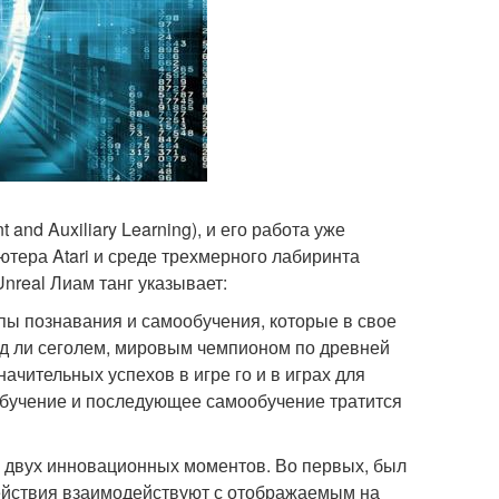
and Auxiliary Learning), и его работа уже
тера Atari и среде трехмерного лабиринта
Unreal Лиам танг указывает:
пы познавания и самообучения, которые в свое
ад ли сеголем, мировым чемпионом по древней
ачительных успехов в игре го и в играх для
обучение и последующее самообучение тратится
я двух инновационных моментов. Во первых, был
 действия взаимодействуют с отображаемым на