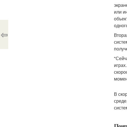
экран
или и
объек
одног
⇦
Втора
систе
получ
"Сейч
играх
скоро
момен
В ско
среде
систе
Понр