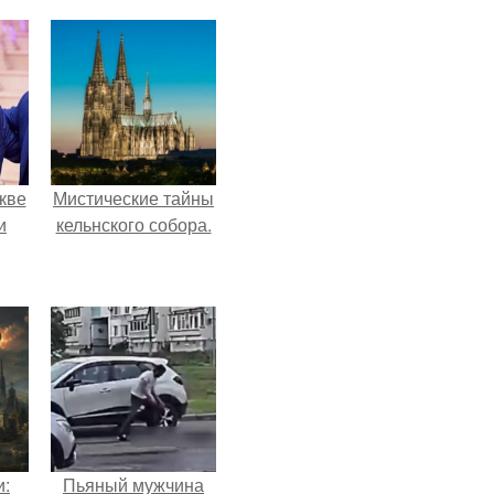
кве
Мистические тайны
и
кельнского собора.
и:
Пьяный мужчина