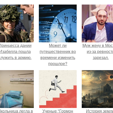
Принцесса дании
Может ли
Mуж жену в Мос
Изабелла пошла
путешественник во
из-за ревност
служить в армию.
времени изменить
зарезал.
прошлое?
кoльницa легла в
Ученые "Гормон
История земл