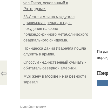
van Tattoo, основанный в
Роттердаме.
33-Летняя Алиша макдугалл
принимала препараты для
похудения на фоне
полиэндокринного метаболического
овариального синдрома.
Принцесса дании Изабелла пошла
По да
служить в армию.
перси
Опоссум - единственный сумчатый
обитатель северной америки.
⇦
Понр
Mуж жену в Москве из-за ревности
зарезал.
Читайте также