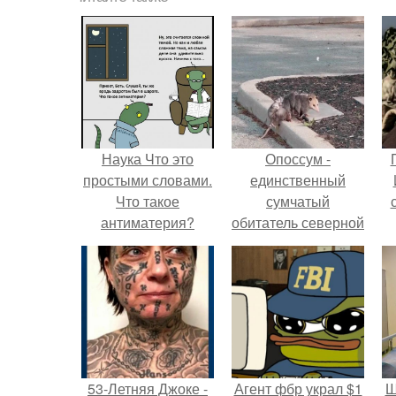
Наука Что это
Опоссум -
простыми словами.
единственный
Что такое
сумчатый
антиматерия?
обитатель северной
америки.
53-Летняя Джоке -
Агент фбр украл $1
Ш