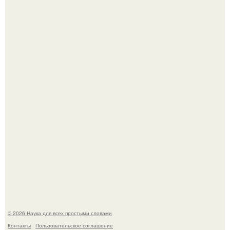
В Пскове археологи 800-летнее височное кольцо с
Балкан нашли.
Пока вы читаете это, марсоход Curiosity поднимает
очередную порцию красной пыли. 6.
© 2026 Наука для всех простыми словами
Контакты
Пользовательское соглашение