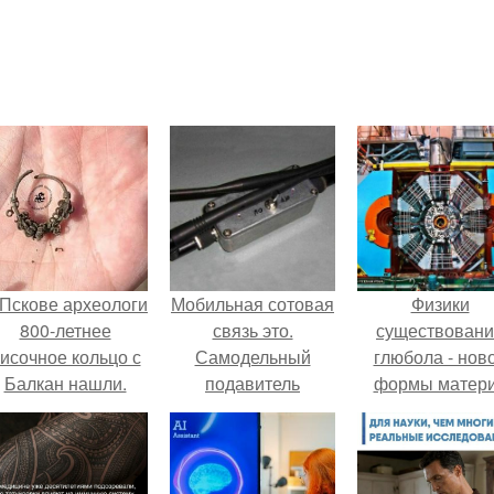
 Пскове археологи
Мобильная сотовая
Физики
800-летнее
связь это.
существован
исочное кольцо с
Самодельный
глюбола - нов
Балкан нашли.
подавитель
формы матер
мобильной свзяи.
подтвердили