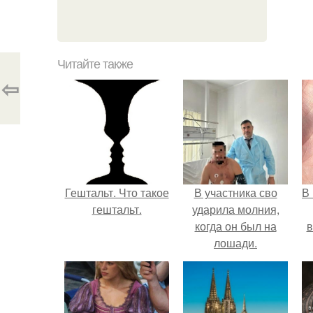
Читайте также
⇦
Гештальт. Что такое
В участника сво
В
гештальт.
ударила молния,
когда он был на
в
лошади.