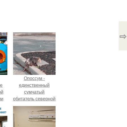
⇨
Опоссум -
ие
единственный
ой
сумчатый
ии
обитатель северной
.
америки.