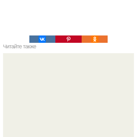
Читайте также
Экспрессия генов. Что такое экспрессия генов?