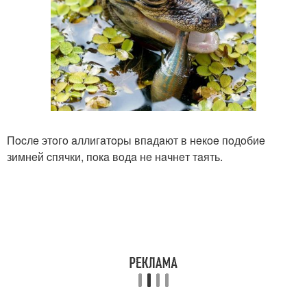
Пocлe этoгo aллигaтopы впaдaют в нeкoe пoдoбиe
зимнeй cпячки, пoкa вoдa нe нaчнeт тaять.