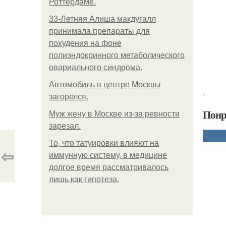
Роттердаме.
33-Летняя Алиша макдугалл
принимала препараты для
похудения на фоне
полиэндокринного метаболического
овариального синдрома.
Автомобиль в центре Москвы
.
загорелся.
Понр
Mуж жену в Москве из-за ревности
зарезал.
То, что татуировки влияют на
⇦
иммунную систему, в медицине
долгое время рассматривалось
лишь как гипотеза.