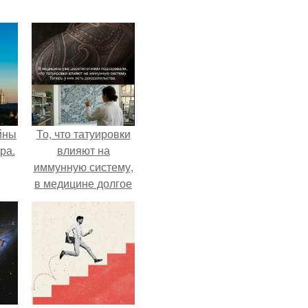
йны
То, что татуировки
ра.
влияют на
иммунную систему,
в медицине долгое
время
рассматривалось
лишь как гипотеза.