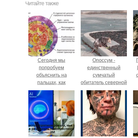
Читайте также
Сегодня мы
Опоссум -
попробуем
единственный
объяснить на
сумчатый
пальцах, как
обитатель северной
работают аспирин,
америки.
анальгин,
парацетамол,
нурофен и другие
ненаркотические
обезболивающие.