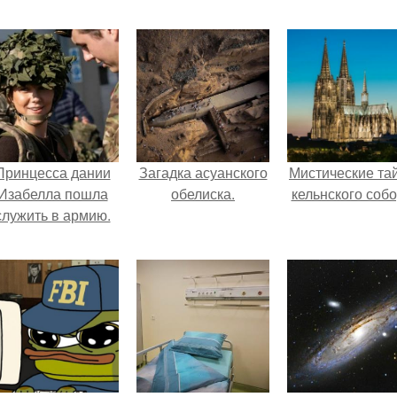
Принцесса дании
Загадка асуанского
Мистические та
Изабелла пошла
обелиска.
кельнского собо
служить в армию.