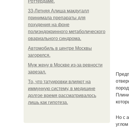
Роттердаме.
33-Летняя Алиша макдугалл
принимала препараты для
похудения на фоне
полиэндокринного метаболического
овариального синдрома.
Автомобиль в центре Москвы
загорелся.
Mуж жену в Москве из-за ревности
зарезал.
Предп
отвер
То, что татуировки влияют на
пород
иммунную систему, в медицине
Плини
долгое время рассматривалось
котор
лишь как гипотеза.
Но с 
углом