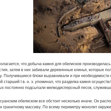
олагается, что добыча камня для обелисков производилас
стия, затем в них забивали деревянные клинья, которые п
у. Получившиеся блоки выравнивали и при необходимости
й старший I в. н. э. упоминал, что разделка камня осущест
ых постоянно подсыпали мелкодисперсный песок, служивш
асуанским обелиском все обстоит несколько иначе. Он рас
 к гранитному массиву. По всему периметру монолит окруж