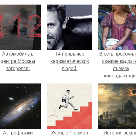
Автомобиль в
14 привычек
В сеть просочил
центре Москвы
харизматических
свежие кадры 
загорелся.
людей.
съёмок
киноадаптаци
"Рапунцель", и 
внимание
моментальн
оказалось
приковано к Ти
крофт.
Астрофизики
Ученые "Гормон
История земл