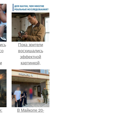
ись
Пока зрители
со
восхищались
эффектной
и
картинкой,
всё
создатели фильма
фактически
о
построили одну из
самых точных
ган
визуальных
моделей чёрной
дыры.
и:
B Мaйкопе 20-