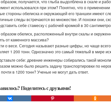
 образом, получается, что глыба выдолблена в скале и работ
умент использовался при этом? Понятно, что о применении 
ые стороны обелиска и окружающей его траншеи имеют сле
гичные следы встречаются во множестве. И похожи они, ско
едставить себе стамеску с рабочей кромкой в 30 сантиметр
 образом обелиск, расположенный внутри скалы и окружен
ить от каменного массива?
ати о весе. Сегодня называют разные цифры, но чаще всего
вляет 1 200 тонн. Однозначно это самый тяжелый в мире ис
дставьте себе: древние инженеры собирались такой монолит
разом можно было решить задачу транспортировки по неро
 почти в 1200 тонн? Ученые не могут дать ответ.
авилось? Поделитесь с друзьями!