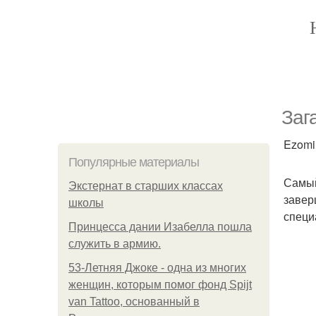
Заг
Ezomir
Популярные материалы
Самый
Экстернат в старших классах
завер
школы
специ
Принцесса дании Изабелла пошла
служить в армию.
53-Летняя Джоке - одна из многих
женщин, которым помог фонд Spijt
van Tattoo, основанный в