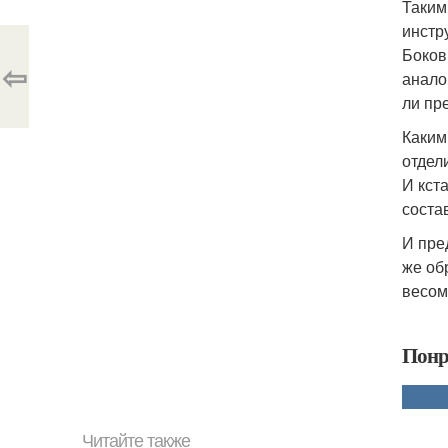
Таким
инстр
Боков
⇦
анало
ли пр
Каким
отдел
И кст
соста
И пре
же об
весом
Понр
Читайте также