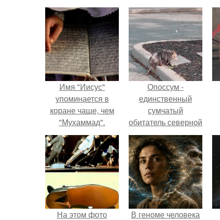
Имя "Иисус"
Опоссум -
упоминается в
единственный
коране чаще, чем
сумчатый
"Мухаммад".
обитатель северной
америки.
На этом фото
В геноме человека