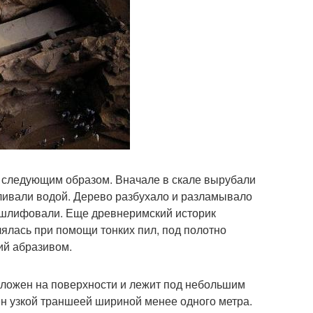
ь следующим образом. Вначале в скале вырубали
оливали водой. Дерево разбухало и разламывало
 шлифовали. Еще древнеримский историк
влялась при помощи тонких пил, под полотно
ий абразивом.
положен на поверхности и лежит под небольшим
ен узкой траншеей шириной менее одного метра.